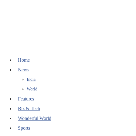
Home
News
India
World
Features
Biz & Tech
Wonderful World
Sports