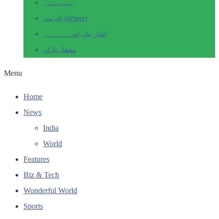
ہندوستان
ای پیپر (ePaper)
انداز بیاں اور۔۔۔۔۔۔۔
محفل یاراں
Menu
Home
News
India
World
Features
Biz & Tech
Wonderful World
Sports