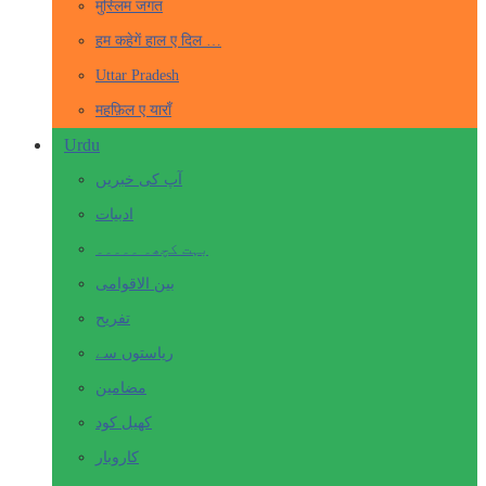
मुस्लिम जगत
हम कहेगें हाल ए दिल …
Uttar Pradesh
महफ़िल ए याराँ
Urdu
آپ کی خبریں
ادبیات
بہت کچھ۔ ۔۔۔۔۔
بین الاقوامی
تفریح
ریاستوں سے
مضامین
کھیل کود
کاروبار