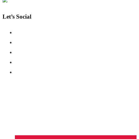
Let’s Social
COPYRIGHT © SHAHERNAMA - ALL RIGHTS RESERVED
ABOUT US
ADVERTISE WITH US
DISCLAIMER
CONTACT US