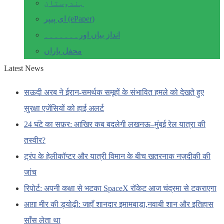
ہندوستان
ای پیپر (ePaper)
انداز بیاں اور۔۔۔۔۔۔۔
محفل یاراں
Latest News
सऊदी अरब ने ईरान-समर्थक समूहों के संभावित हमले को देखते हुए
सुरक्षा एजेंसियों को हाई अलर्ट
24 घंटे का सफ़र: आखिर कब बदलेगी लखनऊ–मुंबई रेल यात्रा की
तस्वीर?
ट्रंप के हेलीकॉप्टर और यात्री विमान के बीच खतरनाक नज़दीकी की
जांच
रिपोर्ट: अपनी कक्षा से भटका SpaceX रॉकेट आज चंद्रमा से टकराएगा
आग़ा मीर की ड्योढ़ी: जहाँ शानदार इमामबाड़ा,नवाबी शान और इतिहास
साँस लेता था