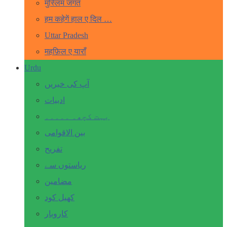
मुस्लिम जगत
हम कहेगें हाल ए दिल …
Uttar Pradesh
महफ़िल ए याराँ
Urdu
آپ کی خبریں
ادبیات
بہت کچھ۔ ۔۔۔۔۔
بین الاقوامی
تفریح
ریاستوں سے
مضامین
کھیل کود
کاروبار