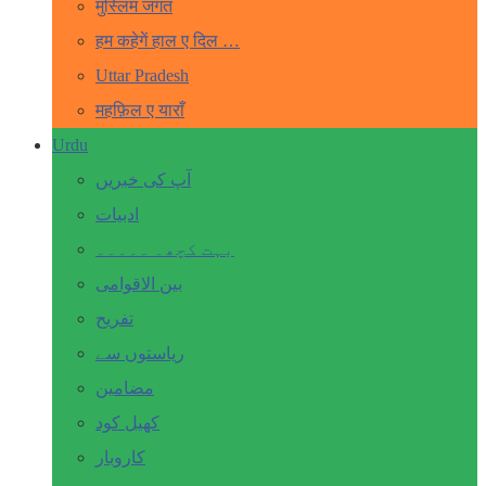
मुस्लिम जगत
हम कहेगें हाल ए दिल …
Uttar Pradesh
महफ़िल ए याराँ
Urdu
آپ کی خبریں
ادبیات
بہت کچھ۔ ۔۔۔۔۔
بین الاقوامی
تفریح
ریاستوں سے
مضامین
کھیل کود
کاروبار