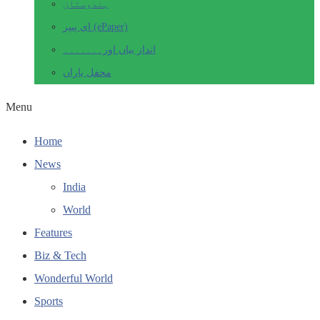
ہندوستان
ای پیپر (ePaper)
انداز بیاں اور۔۔۔۔۔۔۔
محفل یاراں
Menu
Home
News
India
World
Features
Biz & Tech
Wonderful World
Sports