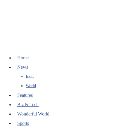
Home
News
India
World
Features
Biz & Tech
Wonderful World
Sports