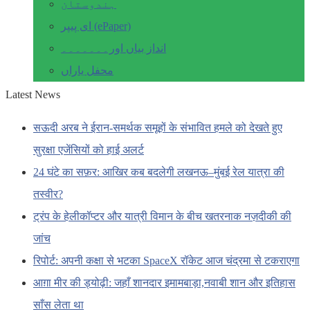
ہندوستان
ای پیپر (ePaper)
انداز بیاں اور۔۔۔۔۔۔۔
محفل یاراں
Latest News
सऊदी अरब ने ईरान-समर्थक समूहों के संभावित हमले को देखते हुए
सुरक्षा एजेंसियों को हाई अलर्ट
24 घंटे का सफ़र: आखिर कब बदलेगी लखनऊ–मुंबई रेल यात्रा की
तस्वीर?
ट्रंप के हेलीकॉप्टर और यात्री विमान के बीच खतरनाक नज़दीकी की
जांच
रिपोर्ट: अपनी कक्षा से भटका SpaceX रॉकेट आज चंद्रमा से टकराएगा
आग़ा मीर की ड्योढ़ी: जहाँ शानदार इमामबाड़ा,नवाबी शान और इतिहास
साँस लेता था