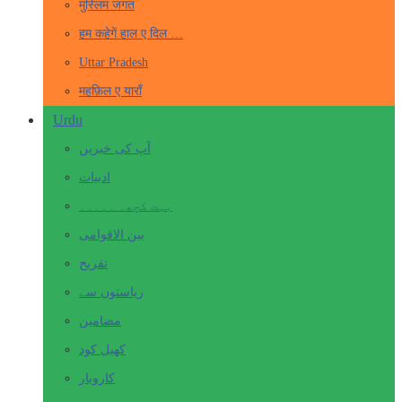
मुस्लिम जगत
हम कहेगें हाल ए दिल …
Uttar Pradesh
महफ़िल ए याराँ
Urdu
آپ کی خبریں
ادبیات
بہت کچھ۔ ۔۔۔۔۔
بین الاقوامی
تفریح
ریاستوں سے
مضامین
کھیل کود
کاروبار