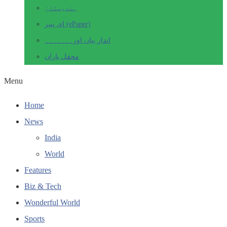
ہندوستان
ای پیپر (ePaper)
انداز بیاں اور۔۔۔۔۔۔۔
محفل یاراں
Menu
Home
News
India
World
Features
Biz & Tech
Wonderful World
Sports