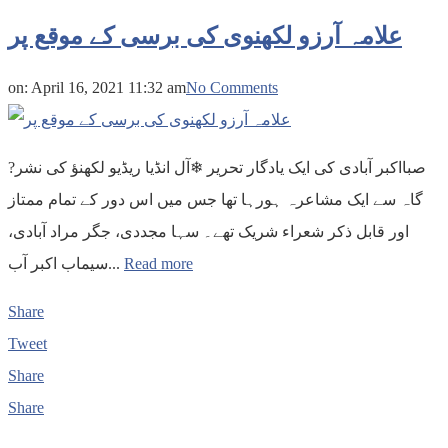
علامہ آرزو لکھنوی کی برسی کے موقع پر
on:
April 16, 2021 11:32 am
No Comments
?صبااکبر آبادی کی ایک یادگار تحریر ❄آل انڈیا ریڈیو لکھنؤ کی نشر
گاہ سے ایک مشاعرہ ہورہا تھا جس میں اس دور کے تمام ممتاز
اور قابل ذکر شعراء شریک تھے۔ سہا مجددی، جگر مراد آبادی،
سیماب اکبر آب...
Read more
Share
Tweet
Share
Share