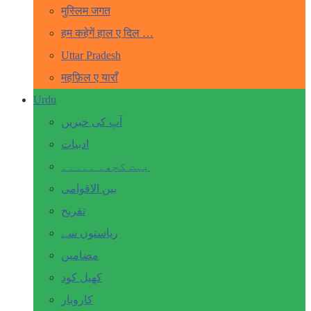
मुस्लिम जगत
हम कहेगें हाल ए दिल …
Uttar Pradesh
महफ़िल ए याराँ
Urdu
آپ کی خبریں
ادبیات
بہت کچھ۔ ۔۔۔۔۔
بین الاقوامی
تفریح
ریاستوں سے
مضامین
کھیل کود
کاروبار