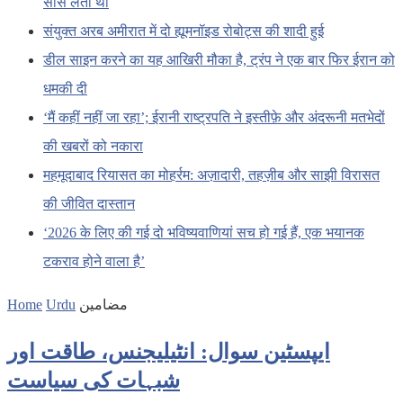
साँस लेता था
संयुक्त अरब अमीरात में दो ह्यूमनॉइड रोबोट्स की शादी हुई
डील साइन करने का यह आखिरी मौका है, ट्रंप ने एक बार फिर ईरान को
धमकी दी
‘मैं कहीं नहीं जा रहा’; ईरानी राष्ट्रपति ने इस्तीफ़े और अंदरूनी मतभेदों
की खबरों को नकारा
महमूदाबाद रियासत का मोहर्रम: अज़ादारी, तहज़ीब और साझी विरासत
की जीवित दास्तान
‘2026 के लिए की गई दो भविष्यवाणियां सच हो गई हैं, एक भयानक
टकराव होने वाला है’
Home
Urdu
مضامین
ایپسٹین سوال: انٹیلیجنس، طاقت اور
شبہات کی سیاست