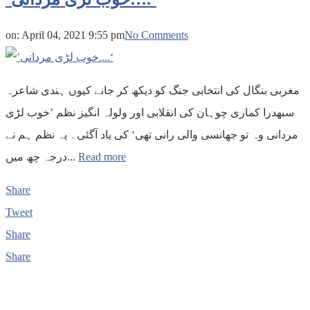
on:
April 04, 2021 9:55 pm
No Comments
مغربی بنگال کی انتخابی جنگ کو دیکھ کر جانے کیوں ہندی شاعرہ
سبھدرا کماری چوہان کی انقلابی اور ولولہ انگیز نظم ’خوب لڑی
مردانی وہ تو جھانسی والی رانی تھی‘ کی یاد آگئی۔ یہ نظم ہم نے
درجہ چھ میں...
Read more
Share
Tweet
Share
Share