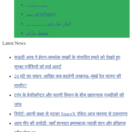
ہندوستان
ای پیپر (ePaper)
انداز بیاں اور۔۔۔۔۔۔۔
محفل یاراں
Latest News
सऊदी अरब ने ईरान-समर्थक समूहों के संभावित हमले को देखते हुए
सुरक्षा एजेंसियों को हाई अलर्ट
24 घंटे का सफ़र: आखिर कब बदलेगी लखनऊ–मुंबई रेल यात्रा की
तस्वीर?
ट्रंप के हेलीकॉप्टर और यात्री विमान के बीच खतरनाक नज़दीकी की
जांच
रिपोर्ट: अपनी कक्षा से भटका SpaceX रॉकेट आज चंद्रमा से टकराएगा
आग़ा मीर की ड्योढ़ी: जहाँ शानदार इमामबाड़ा,नवाबी शान और इतिहास