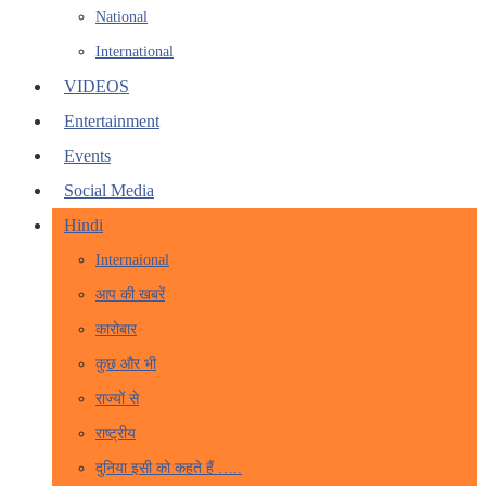
National
International
VIDEOS
Entertainment
Events
Social Media
Hindi
Internaional
आप की खबरें
कारोबार
कुछ और भी
राज्यों से
राष्ट्रीय
दुनिया इसी को कहते हैं …..