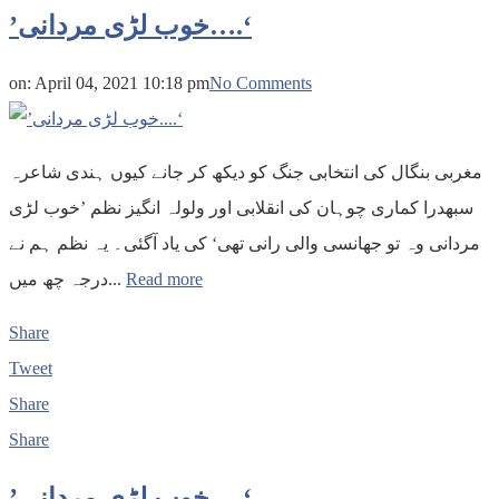
’خوب لڑی مردانی….‘
on:
April 04, 2021 10:18 pm
No Comments
مغربی بنگال کی انتخابی جنگ کو دیکھ کر جانے کیوں ہندی شاعرہ
سبھدرا کماری چوہان کی انقلابی اور ولولہ انگیز نظم ’خوب لڑی
مردانی وہ تو جھانسی والی رانی تھی‘ کی یاد آگئی۔ یہ نظم ہم نے
درجہ چھ میں...
Read more
Share
Tweet
Share
Share
’خوب لڑی مردانی….‘