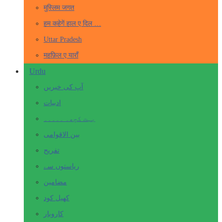
मुस्लिम जगत
हम कहेगें हाल ए दिल …
Uttar Pradesh
महफ़िल ए याराँ
Urdu
آپ کی خبریں
ادبیات
بہت کچھ۔ ۔۔۔۔۔
بین الاقوامی
تفریح
ریاستوں سے
مضامین
کھیل کود
کاروبار