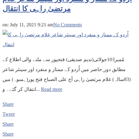
مرتضیٰ راہی کا انتقال
on:
July 11, 2021 9:21 am
No Comments
مُمبرا:10جولائی(ندیم صدیقی) فتحپور سے ملنے والی اطلاع کے
مطابق دور ِحاضر میں اُردو کے ممتاز و منفرد اور سینئر شاعر
(83سالہ) غلام مرتضیٰ راہی آج علی الصباح فتح پور(ہسوہ) میں
انتقال کر گئے۔ و...
Read more
Share
Tweet
Share
Share