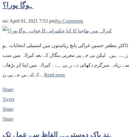
ہوگا پورا؟
on:
April 01, 2021 7:53 pm
No Comments
ڈاکٹر مظفر حسین غزالی پانچ ریاستوں میں اسمبلی انتخابات ہو
رہے ہیں۔ لیکن بی جے پی مغربی بنگال کے بعد کیرالہ میں سب
سے زیادہ سرگرم دکھائی دے رہی ہے۔ کیرالہ میں اپنا اثر بڑھانے
کےلئے بی جے پی ن...
Read more
Share
Tweet
Share
Share
ہند پاک دوستی… الفاظ سے عمل تک