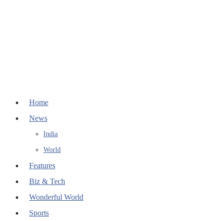
Home
News
India
World
Features
Biz & Tech
Wonderful World
Sports