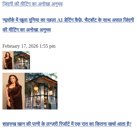
न्यूयॉर्क में खुला दुनिया का पहला AI डेटिंग कैफ़े, चैटबॉट के साथ असल ज़िंदगी
की मीटिंग का अनोखा अनुभव
February 17, 2026 1:55 pm
शाहरुख खान की पत्नी के लग्ज़री रिज़ॉर्ट में एक रात का कितना खर्चा आता है?