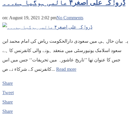
ڈرو! کہ علی اصغر۴ عالمی ہوگیا ہے۔۔۔
on:
August 19, 2021 2:02 pm
No Comments
یہ بیان حال ہی میں سعودی دارالحکومت ریاض کی امام محمد ابن
سعود اسلامک یونیورسٹی میں منعقد ہونے والی کانفرنس کا ہے
جس کا عنوان تھا ’’تاریخ عاشورہ میں تحریفات‘‘ جس میں اس
کانفرنس کے شرکاء نے ص...
Read more
Share
Tweet
Share
Share