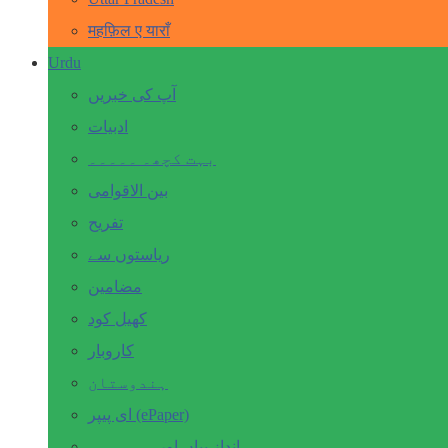
महफ़िल ए याराँ
Urdu
آپ کی خبریں
ادبیات
بہت کچھ۔ ۔۔۔۔۔
بین الاقوامی
تفریح
ریاستوں سے
مضامین
کھیل کود
کاروبار
ہندوستان
ای پیپر (ePaper)
انداز بیاں اور۔۔۔۔۔۔۔