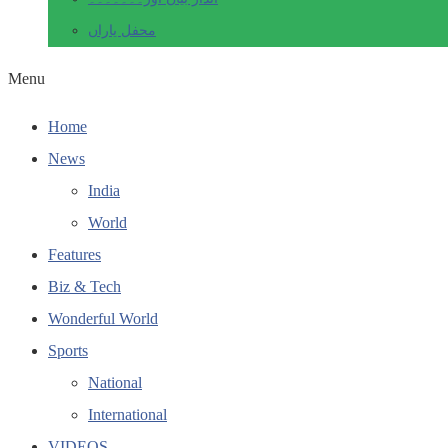
محفل یاراں
Menu
Home
News
India
World
Features
Biz & Tech
Wonderful World
Sports
National
International
VIDEOS