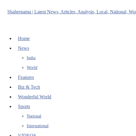
Home
News
India
World
Features
Biz & Tech
Wonderful World
Sports
National
International
VIDEOS