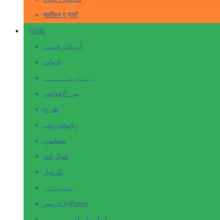
महफ़िल ए याराँ
Urdu
آپ کی خبریں
ادبیات
بہت کچھ۔ ۔۔۔۔۔
بین الاقوامی
تفریح
ریاستوں سے
مضامین
کھیل کود
کاروبار
ہندوستان
ای پیپر (ePaper)
انداز بیاں اور۔۔۔۔۔۔۔