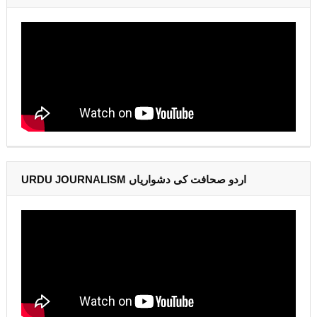
URDU JOURNALISM اردو صحافت کی دشواریاں