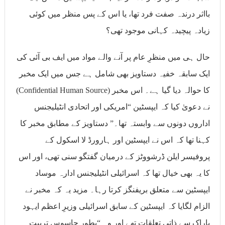
بااثر درندہ صفت فرد تھا، یا اس کے پس منظر میں کوئی
زیادہ پیچیدہ کہانی موجود تھی؟
حال ہی میں منظرِ عام پر آنے والے مواد میں ایف بی آئی کی
ایک سابقہ خفیہ دستاویز بھی شامل ہے جس میں ایک مخبر
(Confidential Human Source) کا حوالہ دیا گیا ہے۔ اس مخبر
نے دعویٰ کیا کہ ایپسٹین “امریکی اور اتحادی انٹیلیجنس
اداروں دونوں سے وابستہ تھا۔” دستاویز کے مطابق مخبر کا
کہنا تھا کہ اس نے ایپسٹین اور ہارورڈ لا اسکول کے
پروفیسر ایلن ڈرشووٹز کے درمیان گفتگو سنی تھی، اور اس
کا یہ بھی خیال تھا کہ اسرائیلی انٹیلیجنس ادارہ موساد
ایپسٹین سے متعلق بریفنگز کرتا رہا۔ مزید یہ کہ مخبر نے
الزام لگایا کہ ایپسٹین کے سابق اسرائیلی وزیرِ اعظم ایہود
باراک سے ذاتی تعلقات تھے اور وہ “بطور جاسوس تربیت