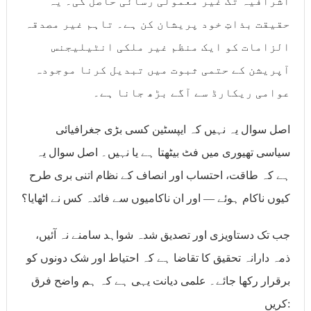
اشرافیہ تک غیر معمولی رسائی حاصل کی۔ یہ
حقیقت بذاتِ خود پریشان کن ہے۔ تاہم غیر مصدقہ
الزامات کو ایک منظم غیر ملکی انٹیلیجنس
آپریشن کے حتمی ثبوت میں تبدیل کرنا موجودہ
عوامی ریکارڈ سے آگے بڑھ جانا ہے۔
اصل سوال یہ نہیں کہ ایپسٹین کسی بڑی جغرافیائی
سیاسی تھیوری میں فٹ بیٹھتا ہے یا نہیں۔ اصل سوال یہ
ہے کہ طاقت، احتساب اور انصاف کے نظام اتنی بری طرح
کیوں ناکام ہوئے — اور ان ناکامیوں سے فائدہ کس نے اٹھایا؟
جب تک دستاویزی اور تصدیق شدہ شواہد سامنے نہ آئیں،
ذمہ دارانہ تحقیق کا تقاضا ہے کہ احتیاط اور شک دونوں کو
برقرار رکھا جائے۔ علمی دیانت یہی ہے کہ ہم واضح فرق
کریں: