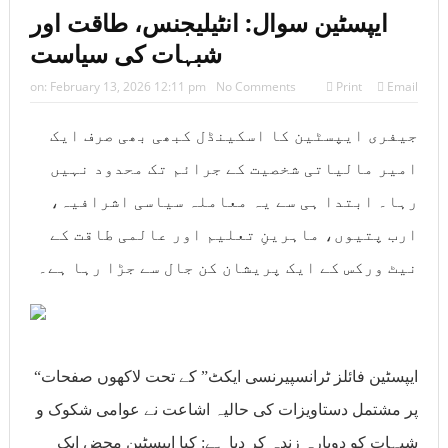
ایپسٹین سوال: انٹیلیجنس، طاقت اور
شبہات کی سیاست
on:
February 13, 2026 12:11 pm
No Comments
Print
Email
جیفری ایپسٹین کا اسکینڈل کبھی بھی صرف ایک
امیر مالیاتی شخصیت کے جرائم تک محدود نہیں
رہا۔ ابتدا ہی سے یہ معاملہ سیاسی اشرافیہ،
ارب پتیوں، ماہرینِ تعلیم اور عالمی طاقت کے
نیٹ ورکس کے ایک پریشان کن جال سے جڑا رہا ہے۔
“ایپسٹین فائلز ٹرانسپیرنسی ایکٹ” کے تحت لاکھوں صفحات
پر مشتمل دستاویزات کی حالیہ اشاعت نے عوامی شکوک و
شبہات کو دوبارہ زندہ کر دیا ہے: کیا ایپسٹین محض ایک