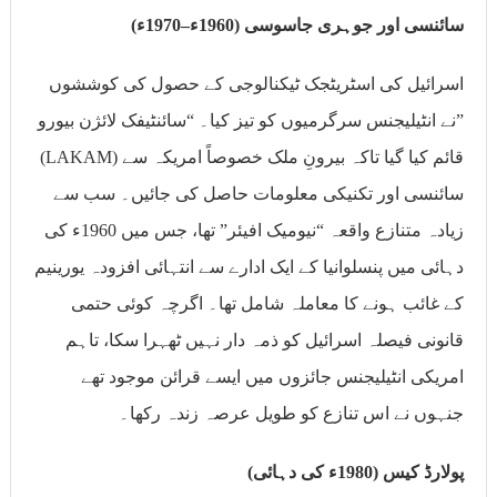
سائنسی اور جوہری جاسوسی (1960ء–1970ء)
اسرائیل کی اسٹریٹجک ٹیکنالوجی کے حصول کی کوششوں
نے انٹیلیجنس سرگرمیوں کو تیز کیا۔ “سائنٹیفک لائژن بیورو”
(LAKAM) قائم کیا گیا تاکہ بیرونِ ملک خصوصاً امریکہ سے
سائنسی اور تکنیکی معلومات حاصل کی جائیں۔ سب سے
زیادہ متنازع واقعہ “نیومیک افیئر” تھا، جس میں 1960ء کی
دہائی میں پنسلوانیا کے ایک ادارے سے انتہائی افزودہ یورینیم
کے غائب ہونے کا معاملہ شامل تھا۔ اگرچہ کوئی حتمی
قانونی فیصلہ اسرائیل کو ذمہ دار نہیں ٹھہرا سکا، تاہم
امریکی انٹیلیجنس جائزوں میں ایسے قرائن موجود تھے
جنہوں نے اس تنازع کو طویل عرصہ زندہ رکھا۔
پولارڈ کیس (1980ء کی دہائی)