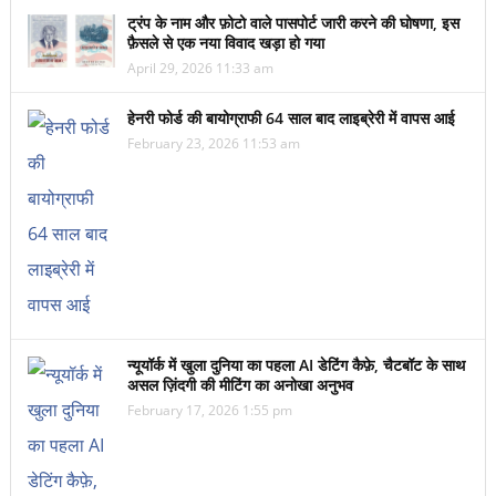
ट्रंप के नाम और फ़ोटो वाले पासपोर्ट जारी करने की घोषणा, इस
फ़ैसले से एक नया विवाद खड़ा हो गया
April 29, 2026 11:33 am
हेनरी फोर्ड की बायोग्राफी 64 साल बाद लाइब्रेरी में वापस आई
February 23, 2026 11:53 am
न्यूयॉर्क में खुला दुनिया का पहला AI डेटिंग कैफ़े, चैटबॉट के साथ
असल ज़िंदगी की मीटिंग का अनोखा अनुभव
February 17, 2026 1:55 pm