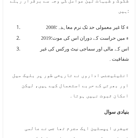
شکوک و شبہات تین عوامل کی وجہ سے برقرار رہتے
ہیں:
2008ء کا غیر معمولی حد تک نرم معاہدہ؛
2019ء میں حراست کے دوران اس کی موت؛
اس کے مالی اور سماجی نیٹ ورکس کی غیر
شفافیت۔
انٹیلیجنس اداروں نے تاریخی طور پر بلیک میل
اور بھرتی کے حربے استعمال کیے ہیں، لیکن
امکان ثبوت نہیں ہوتا۔
بنیادی سوال
جیفری ایپسٹین ایک مجرم تھا جس نے عالمی