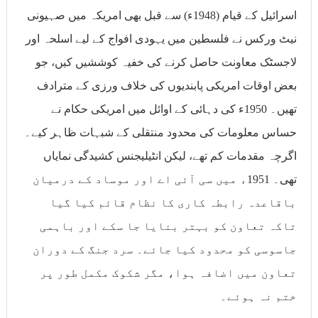
اسرائیل کے قیام (1948ء) سے قبل بھی امریکہ میں صہیونی
نیٹ ورکس نے فلسطین میں یہودی افواج کے لیے اسلحہ اور
لاجسٹک معاونت حاصل کرنے کی خفیہ کوششیں کیں، جو
بعض اوقات امریکی پابندیوں کی خلاف ورزی کے مترادف
تھیں۔ 1950ء کی دہائی کے اوائل میں امریکی حکام نے
حساس معلومات کی محدود منتقلی کے شبہات ظاہر کیے۔
اگرچہ مقدمات کم تھے، لیکن انٹیلیجنس کشیدگی نمایاں
تھی۔ 1951ء میں سی آئی اے اور موساد کے درمیان
باقاعدہ رابطہ کاری کا نظام قائم کیا گیا
تاکہ تعاون کو بہتر بنایا جا سکے اور باہمی
جاسوسی کو محدود کیا جائے۔ سرد جنگ کے دوران
تعاون میں اضافہ ہوا، مگر شکوک مکمل طور پر
ختم نہ ہوئے۔