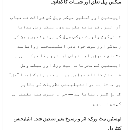
میکس ویل تعلق اور شبہات کا ڈھانچہ
ایپسٹین اور گسلین میکس ویل کی شراکت نے قیاس
آرائیوں کو مزید تقویت دی۔ میکس ویل میڈیا
ٹائیکون رابرٹ میکس ویل کی بیٹی تھیں، جن کی
زندگی اور موت خود بھی انٹیلیجنس روابط سے
متعلق دعوؤں اور قیاس آرائیوں کا مرکز رہی۔
ایپسٹین کے مجرمانہ نیٹ ورک اور میکس ویل
خاندان کا نام عوامی بیانیے میں ایک ایسا “پل”
بن جاتا ہے جو انٹیلیجنس نظریات کو بظاہر
قابلِ قبول بناتا ہے — خواہ ثبوت غیر یقینی ہی
کیوں نہ ہوں۔
ایپسٹین نیٹ ورک: اثر و رسوخ بغیر تصدیق شدہ انٹیلیجنس
کنٹرول