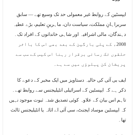
ایپسٹین کے روابط غیر معمولی حد تک وسیع تھے — سابق
سربراہانِ مملکت، سیاست دان، ماہرینِ تعلیم، بڑے عطیہ
دہندگان، مالی اشرافیہ اور شاہی خاندانوں کے افراد تک۔
2008ء کے پلی بارگین کے بعد بھی اس کا بااثر
حلقوں تک رسائی برقرار رہنا اس کیس کے سب سے
پریشان کن پہلوؤں میں سے ہے۔
ایف بی آئی کی حالیہ دستاویز میں ایک مخبر کے دعوے کا
ذکر ہے کہ ایپسٹین کے اسرائیلی انٹیلیجنس سے روابط تھے۔
تاہم اس بیان کے علاوہ کوئی تصدیق شدہ ثبوت موجود نہیں
کہ ایپسٹین موساد ایجنٹ، سی آئی اے اثاثہ یا انٹیلیجنس ثالث
تھا۔