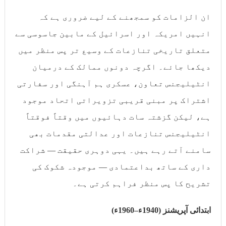
ان الزامات کو سمجھنے کے لیے ضروری ہے کہ
انہیں امریکہ اور اسرائیل کے مابین جاسوسی سے
متعلق تاریخی تنازعات کے وسیع تر پس منظر میں
دیکھا جائے۔ اگرچہ دونوں ممالک کے درمیان
انٹیلیجنس تعاون، عسکری ہم آہنگی اور سفارتی
اشتراک پر مبنی قریبی تزویراتی اتحاد موجود
ہے، لیکن گزشتہ سات دہائیوں میں وقتاً فوقتاً
انٹیلیجنس تنازعات اور عدالتی مقدمات بھی
سامنے آتے رہے ہیں۔ یہی دوہری حقیقت — شراکت
داری کے ساتھ بداعتمادی — موجودہ شکوک کی
تشریح کا پس منظر فراہم کرتی ہے۔
ابتدائی آپریشنز (1940ء–1960ء)