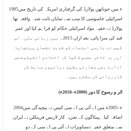
1985ء میں جوناتھن پولارڈ کی گرفتاری امریکہ کی تاریخ میں
اسرائیلی جاسوسی کا سب سے نمایاں ثابت شدہ واقعہ تھا۔
پولارڈ نے خفیہ مواد اسرائیلی حکام کو فراہم کیا اور عمر
قید کی سزا پائی، بعد ازاں 2015ء میں رہائی ملی۔ اس
کیس نے باہمی اعتماد کو شدید نقصان پہنچایا
اور یہ تاثر مضبوط کیا کہ اتحادی انٹیلیجنس
ادارے بھی سفارتی یقین دہانیوں سے ہٹ کر
کارروائی کر سکتے ہیں۔
اثر و رسوخ کا دور (2000ء–2010ء)
2004ء–2005ء میں اے آئی پی اے سی کیس نے پیچیدگی میں
اضافہ کیا۔ پینٹاگون کے تجزیہ کار لارنس فرینکلن نے ایران
سے متعلق خفیہ دستاویزات اے آئی پی اے سی کے دو