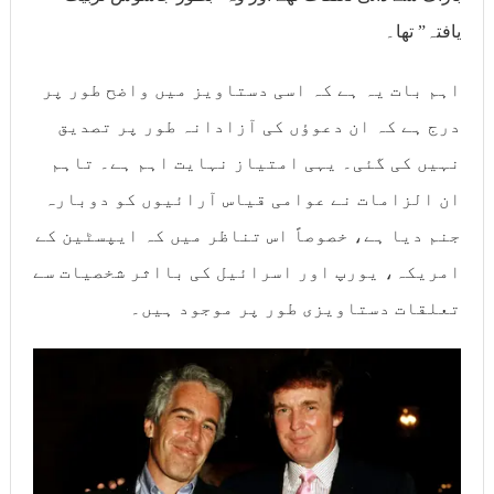
یافتہ” تھا۔
اہم بات یہ ہے کہ اسی دستاویز میں واضح طور پر
درج ہے کہ ان دعوؤں کی آزادانہ طور پر تصدیق
نہیں کی گئی۔ یہی امتیاز نہایت اہم ہے۔ تاہم
ان الزامات نے عوامی قیاس آرائیوں کو دوبارہ
جنم دیا ہے، خصوصاً اس تناظر میں کہ ایپسٹین کے
امریکہ، یورپ اور اسرائیل کی بااثر شخصیات سے
تعلقات دستاویزی طور پر موجود ہیں۔