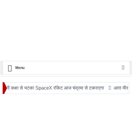
Menu
 से भटका SpaceX रॉकेट आज चंद्रमा से टकराएगा
आग़ा मीर की ड्योढ़ी: जहा