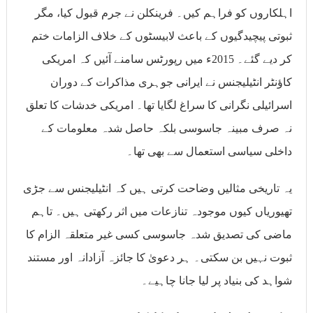
اہلکاروں کو فراہم کیں۔ فرینکلن نے جرم قبول کیا، مگر
ثبوتی پیچیدگیوں کے باعث لابیسٹوں کے خلاف الزامات ختم
کر دیے گئے۔ 2015ء میں رپورٹس سامنے آئیں کہ امریکی
کاؤنٹر انٹیلیجنس نے ایرانی جوہری مذاکرات کے دوران
اسرائیلی نگرانی کا سراغ لگایا تھا۔ امریکی خدشات کا تعلق
نہ صرف مبینہ جاسوسی بلکہ حاصل شدہ معلومات کے
داخلی سیاسی استعمال سے بھی تھا۔
یہ تاریخی مثالیں وضاحت کرتی ہیں کہ انٹیلیجنس سے جڑی
تھیوریاں کیوں موجودہ تنازعات میں اثر رکھتی ہیں۔ تاہم
ماضی کی تصدیق شدہ جاسوسی کسی غیر متعلقہ الزام کا
ثبوت نہیں بن سکتی۔ ہر دعویٰ کا جائزہ آزادانہ اور مستند
شواہد کی بنیاد پر لیا جانا چاہیے۔