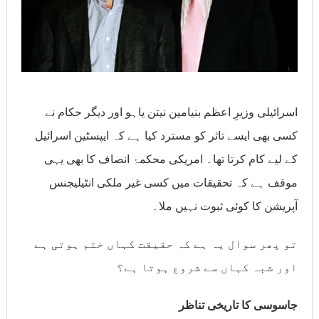
اسرائیلی وزیرِ اعظم بنیامین نیتن یاہو اور دیگر حکام نے
کسی بھی ایسے تاثر کو مسترد کیا ہے کہ ایپسٹین اسرائیل
کے لیے کام کرتا تھا۔ امریکی محکمۂ انصاف کا بھی یہی
موقف ہے کہ تحقیقات میں کسی غیر ملکی انٹیلیجنس
آپریشن کا کوئی ثبوت نہیں ملا۔
تو پھر سوال یہ ہے کہ حقیقت کہاں ختم ہوتی ہے
اور شبہ کہاں سے شروع ہوتا ہے؟
جاسوسی کا تاریخی تناظر