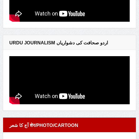
URDU JOURNALISM اردو صحافت کی دشواریاں
آج کا شعر शेर/PHOTO/CARTOON