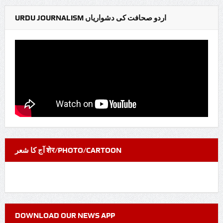
URDU JOURNALISM اردو صحافت کی دشواریاں
آج کا شعر शेर/PHOTO/CARTOON
DOWNLOAD OUR NEWS APP