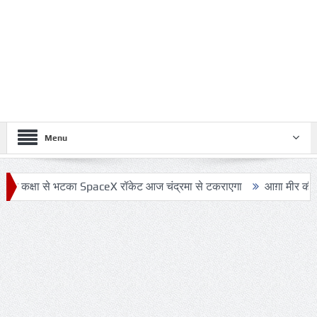
Menu
 से भटका SpaceX रॉकेट आज चंद्रमा से टकराएगा
आग़ा मीर की ड्योढ़ी: जहा