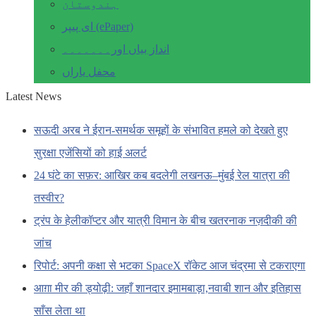
ہندوستان
ای پیپر (ePaper)
انداز بیاں اور۔۔۔۔۔۔۔
محفل یاراں
Latest News
सऊदी अरब ने ईरान-समर्थक समूहों के संभावित हमले को देखते हुए
सुरक्षा एजेंसियों को हाई अलर्ट
24 घंटे का सफ़र: आखिर कब बदलेगी लखनऊ–मुंबई रेल यात्रा की
तस्वीर?
ट्रंप के हेलीकॉप्टर और यात्री विमान के बीच खतरनाक नज़दीकी की
जांच
रिपोर्ट: अपनी कक्षा से भटका SpaceX रॉकेट आज चंद्रमा से टकराएगा
आग़ा मीर की ड्योढ़ी: जहाँ शानदार इमामबाड़ा,नवाबी शान और इतिहास
साँस लेता था