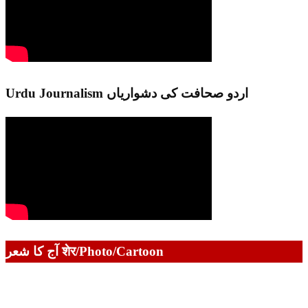
Urdu Journalism اردو صحافت کی دشواریاں
آج کا شعر शेर/Photo/Cartoon