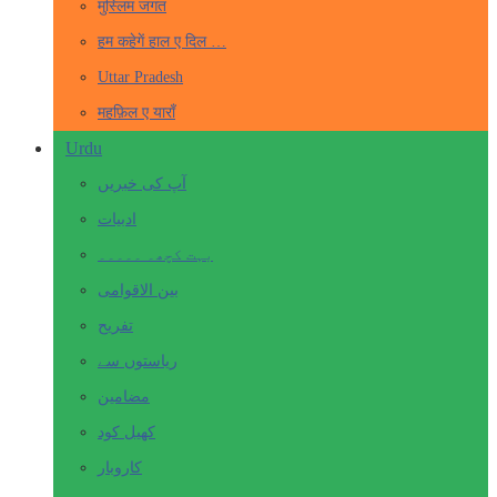
मुस्लिम जगत
हम कहेगें हाल ए दिल …
Uttar Pradesh
महफ़िल ए याराँ
Urdu
آپ کی خبریں
ادبیات
بہت کچھ۔ ۔۔۔۔۔
بین الاقوامی
تفریح
ریاستوں سے
مضامین
کھیل کود
کاروبار