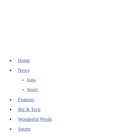
Home
News
India
World
Features
Biz & Tech
Wonderful World
Sports