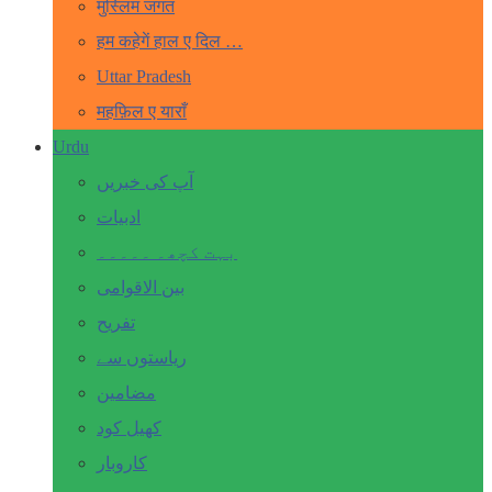
मुस्लिम जगत
हम कहेगें हाल ए दिल …
Uttar Pradesh
महफ़िल ए याराँ
Urdu
آپ کی خبریں
ادبیات
بہت کچھ۔ ۔۔۔۔۔
بین الاقوامی
تفریح
ریاستوں سے
مضامین
کھیل کود
کاروبار