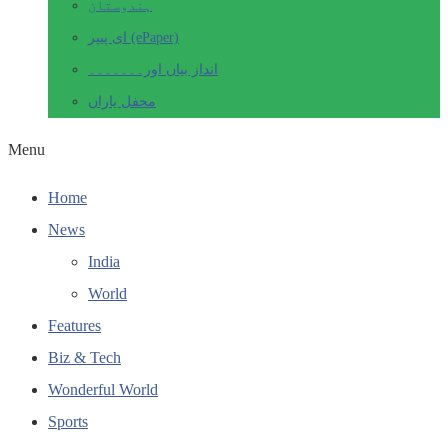
ہندوستان
ای پیپر (ePaper)
انداز بیاں اور۔۔۔۔۔۔۔
محفل یاراں
Menu
Home
News
India
World
Features
Biz & Tech
Wonderful World
Sports