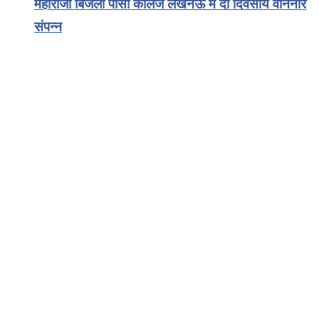
महाराजा बिजली पासी कॉलेज लखनऊ मे दो दिवसीय वेनिनार
संपन्न