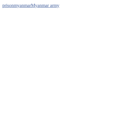
prison
myanmar
Myanmar army