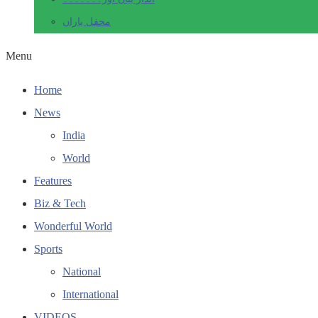
محفل یاراں
Menu
Home
News
India
World
Features
Biz & Tech
Wonderful World
Sports
National
International
VIDEOS