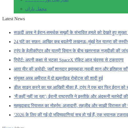
محفل یاراں
Latest News
सऊदी अरब ने ईरान-समर्थक समूहों के संभावित हमले को देखते हुए सुरक्षा 
24 घंटे का सफ़र: आखिर कब बदलेगी लखनऊ–मुंबई रेल यात्रा की तस्वी
ट्रंप के हेलीकॉप्टर और यात्री विमान के बीच खतरनाक नज़दीकी की जां
रिपोर्ट: अपनी कक्षा से भटका SpaceX रॉकेट आज चंद्रमा से टकराएगा
आग़ा मीर की ड्योढ़ी: जहाँ शानदार इमामबाड़ा,नवाबी शान और इतिहास सा
संयुक्त अरब अमीरात में दो ह्यूमनॉइड रोबोट्स की शादी हुई
डील साइन करने का यह आखिरी मौका है, ट्रंप ने एक बार फिर ईरान को 
‘मैं कहीं नहीं जा रहा’; ईरानी राष्ट्रपति ने इस्तीफ़े और अंदरूनी मतभेदों
महमूदाबाद रियासत का मोहर्रम: अज़ादारी, तहज़ीब और साझी विरासत की 
‘2026 के लिए की गई दो भविष्यवाणियां सच हो गई हैं, एक भयानक टकराव 