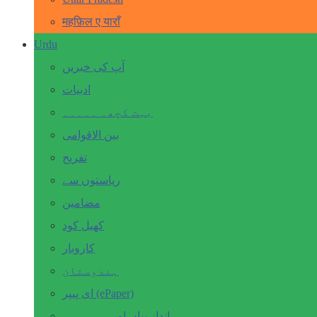
महफ़िल ए याराँ
Urdu
آپ کی خبریں
ادبیات
بہت کچھ۔ ۔۔۔۔۔
بین الاقوامی
تفریح
ریاستوں سے
مضامین
کھیل کود
کاروبار
ہندوستان
ای پیپر (ePaper)
انداز بیاں اور۔۔۔۔۔۔۔