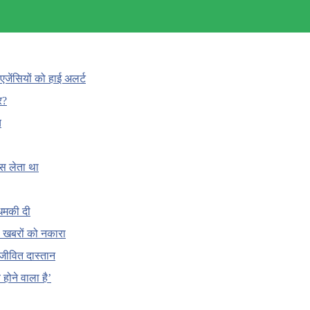
एजेंसियों को हाई अलर्ट
र?
च
ँस लेता था
धमकी दी
 की खबरों को नकारा
जीवित दास्तान
होने वाला है’