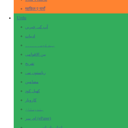
महफ़िल ए याराँ
Urdu
آپ کی خبریں
ادبیات
بہت کچھ۔ ۔۔۔۔۔
بین الاقوامی
تفریح
ریاستوں سے
مضامین
کھیل کود
کاروبار
ہندوستان
ای پیپر (ePaper)
انداز بیاں اور۔۔۔۔۔۔۔