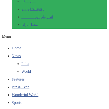
ہندوستان
ای پیپر (ePaper)
انداز بیاں اور۔۔۔۔۔۔۔
محفل یاراں
Menu
Home
News
India
World
Features
Biz & Tech
Wonderful World
Sports