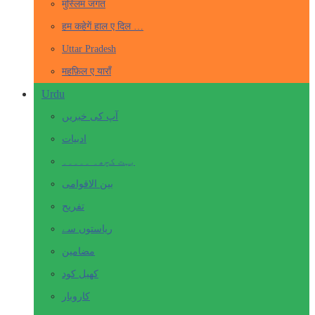
मुस्लिम जगत
हम कहेगें हाल ए दिल …
Uttar Pradesh
महफ़िल ए याराँ
Urdu
آپ کی خبریں
ادبیات
بہت کچھ۔ ۔۔۔۔۔
بین الاقوامی
تفریح
ریاستوں سے
مضامین
کھیل کود
کاروبار