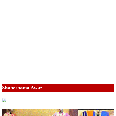
Shahernama Awaz