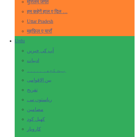
मुस्लिम जगत
हम कहेगें हाल ए दिल …
Uttar Pradesh
महफ़िल ए याराँ
Urdu
آپ کی خبریں
ادبیات
بہت کچھ۔ ۔۔۔۔۔
بین الاقوامی
تفریح
ریاستوں سے
مضامین
کھیل کود
کاروبار