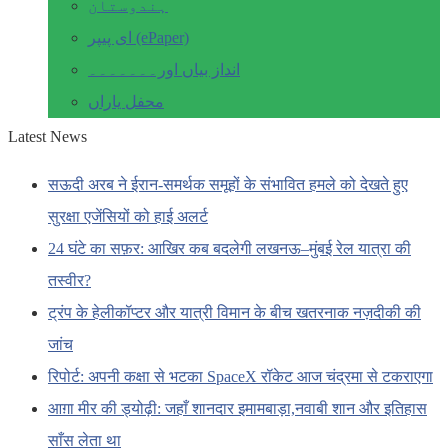
ہندوستان
ای پیپر (ePaper)
انداز بیاں اور۔۔۔۔۔۔۔
محفل یاراں
Latest News
सऊदी अरब ने ईरान-समर्थक समूहों के संभावित हमले को देखते हुए
सुरक्षा एजेंसियों को हाई अलर्ट
24 घंटे का सफ़र: आखिर कब बदलेगी लखनऊ–मुंबई रेल यात्रा की
तस्वीर?
ट्रंप के हेलीकॉप्टर और यात्री विमान के बीच खतरनाक नज़दीकी की
जांच
रिपोर्ट: अपनी कक्षा से भटका SpaceX रॉकेट आज चंद्रमा से टकराएगा
आग़ा मीर की ड्योढ़ी: जहाँ शानदार इमामबाड़ा,नवाबी शान और इतिहास
साँस लेता था