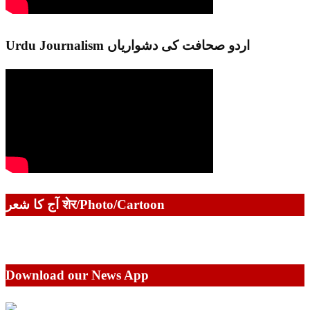
Urdu Journalism اردو صحافت کی دشواریاں
آج کا شعر शेर/Photo/Cartoon
Download our News App