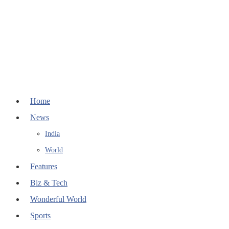
Home
News
India
World
Features
Biz & Tech
Wonderful World
Sports