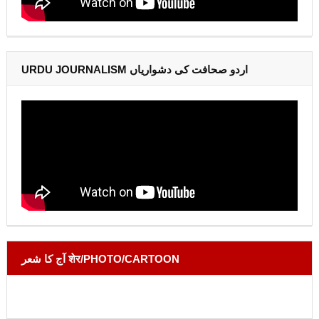
URDU JOURNALISM اردو صحافت کی دشواریاں
آج کا شعر शेर/PHOTO/CARTOON