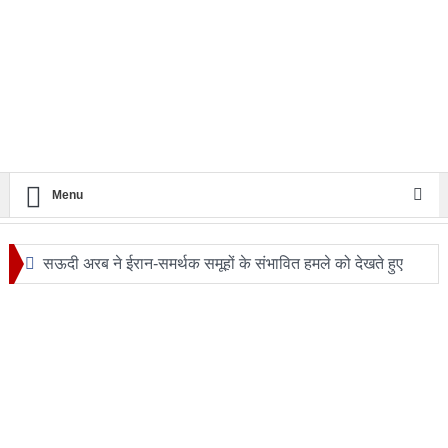
Menu
सऊदी अरब ने ईरान-समर्थक समूहों के संभावित हमले को देखते हुए
सुरक्षा एजेंसियों को हाई अलर्ट
24 घंटे का सफ़र: आखिर कब बदलेगी लखनऊ–मुंबई रेल यात्रा की
तस्वीर?
ट्रंप के हेलीकॉप्टर और यात्री विमान के बीच खतरनाक नज़दीकी की