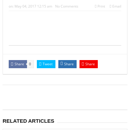
‘2026 के लिए की गई दो भविष्यवाणियां सच हो गई हैं, एक भयानक
on:
May 04, 2017 12:15 am
No Comments
Print
Email
टकराव होने वाला है’
Share
Tweet
Share
Share
0
RELATED ARTICLES