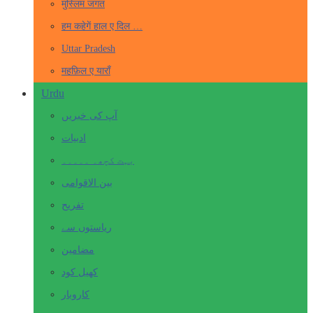
मुस्लिम जगत
हम कहेगें हाल ए दिल …
Uttar Pradesh
महफ़िल ए याराँ
Urdu
آپ کی خبریں
ادبیات
بہت کچھ۔ ۔۔۔۔۔
بین الاقوامی
تفریح
ریاستوں سے
مضامین
کھیل کود
کاروبار