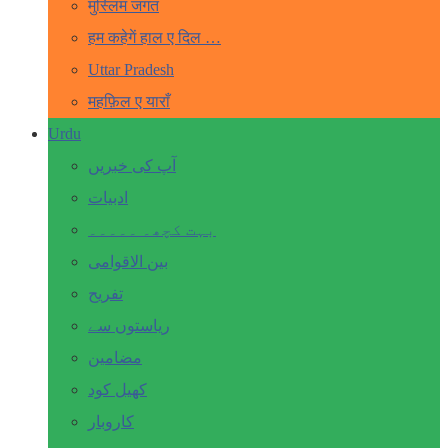
मुस्लिम जगत
हम कहेगें हाल ए दिल …
Uttar Pradesh
महफ़िल ए याराँ
Urdu
آپ کی خبریں
ادبیات
بہت کچھ۔ ۔۔۔۔۔
بین الاقوامی
تفریح
ریاستوں سے
مضامین
کھیل کود
کاروبار