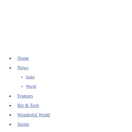
Home
News
India
World
Features
Biz & Tech
Wonderful World
Sports