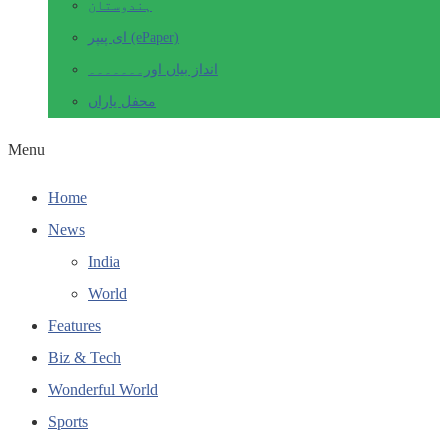
ہندوستان
ای پیپر (ePaper)
انداز بیاں اور۔۔۔۔۔۔۔
محفل یاراں
Menu
Home
News
India
World
Features
Biz & Tech
Wonderful World
Sports