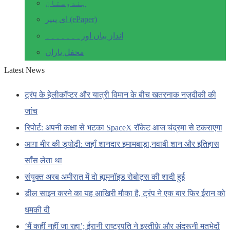
ہندوستان
ای پیپر (ePaper)
انداز بیاں اور۔۔۔۔۔۔۔
محفل یاراں
Latest News
ट्रंप के हेलीकॉप्टर और यात्री विमान के बीच खतरनाक नज़दीकी की
जांच
रिपोर्ट: अपनी कक्षा से भटका SpaceX रॉकेट आज चंद्रमा से टकराएगा
आग़ा मीर की ड्योढ़ी: जहाँ शानदार इमामबाड़ा,नवाबी शान और इतिहास
साँस लेता था
संयुक्त अरब अमीरात में दो ह्यूमनॉइड रोबोट्स की शादी हुई
डील साइन करने का यह आखिरी मौका है, ट्रंप ने एक बार फिर ईरान को
धमकी दी
‘मैं कहीं नहीं जा रहा’; ईरानी राष्ट्रपति ने इस्तीफ़े और अंदरूनी मतभेदों