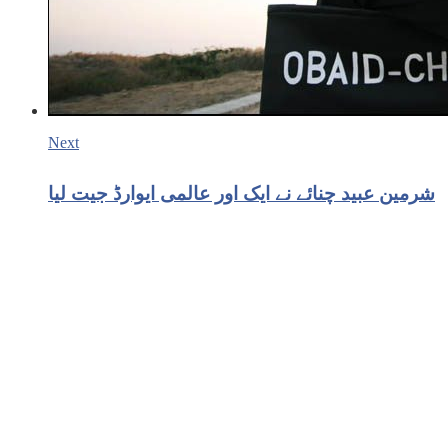
Next
شرمین عبید چنائے نے ایک اور عالمی ایوارڈ جیت لیا