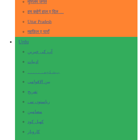
मुस्लिम जगत
हम कहेगें हाल ए दिल …
Uttar Pradesh
महफ़िल ए याराँ
Urdu
آپ کی خبریں
ادبیات
بہت کچھ۔ ۔۔۔۔۔
بین الاقوامی
تفریح
ریاستوں سے
مضامین
کھیل کود
کاروبار