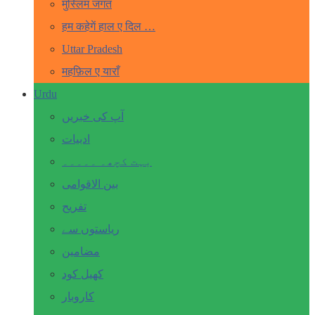
मुस्लिम जगत
हम कहेगें हाल ए दिल …
Uttar Pradesh
महफ़िल ए याराँ
Urdu
آپ کی خبریں
ادبیات
بہت کچھ۔ ۔۔۔۔۔
بین الاقوامی
تفریح
ریاستوں سے
مضامین
کھیل کود
کاروبار