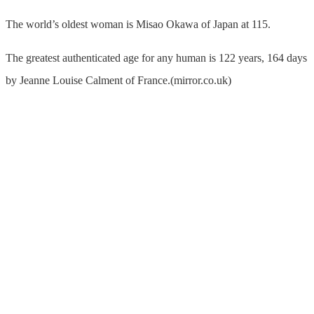
The world’s oldest woman is Misao Okawa of Japan at 115.
The greatest authenticated age for any human is 122 years, 164 days
by Jeanne Louise Calment of France.(mirror.co.uk)