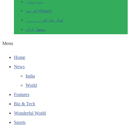
ہندوستان
ای پیپر (ePaper)
انداز بیاں اور۔۔۔۔۔۔۔
محفل یاراں
Menu
Home
News
India
World
Features
Biz & Tech
Wonderful World
Sports