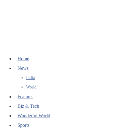
Home
News
India
World
Features
Biz & Tech
Wonderful World
Sports