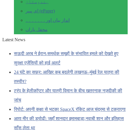
ہندوستان
ای پیپر (ePaper)
انداز بیاں اور۔۔۔۔۔۔۔
محفل یاراں
Latest News
सऊदी अरब ने ईरान-समर्थक समूहों के संभावित हमले को देखते हुए
सुरक्षा एजेंसियों को हाई अलर्ट
24 घंटे का सफ़र: आखिर कब बदलेगी लखनऊ–मुंबई रेल यात्रा की
तस्वीर?
ट्रंप के हेलीकॉप्टर और यात्री विमान के बीच खतरनाक नज़दीकी की
जांच
रिपोर्ट: अपनी कक्षा से भटका SpaceX रॉकेट आज चंद्रमा से टकराएगा
आग़ा मीर की ड्योढ़ी: जहाँ शानदार इमामबाड़ा,नवाबी शान और इतिहास
साँस लेता था