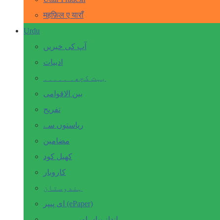
महफ़िल ए याराँ
Urdu
آپ کی خبریں
ادبیات
بہت کچھ۔ ۔۔۔۔۔
بین الاقوامی
تفریح
ریاستوں سے
مضامین
کھیل کود
کاروبار
ہندوستان
ای پیپر (ePaper)
انداز بیاں اور۔۔۔۔۔۔۔