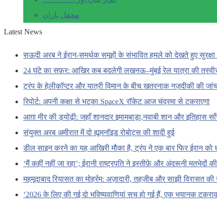
محفل یاراں
Latest News
सऊदी अरब ने ईरान-समर्थक समूहों के संभावित हमले को देखते हुए सुरक्षा 
24 घंटे का सफ़र: आखिर कब बदलेगी लखनऊ–मुंबई रेल यात्रा की तस्वी
ट्रंप के हेलीकॉप्टर और यात्री विमान के बीच खतरनाक नज़दीकी की जां
रिपोर्ट: अपनी कक्षा से भटका SpaceX रॉकेट आज चंद्रमा से टकराएगा
आग़ा मीर की ड्योढ़ी: जहाँ शानदार इमामबाड़ा,नवाबी शान और इतिहास सा
संयुक्त अरब अमीरात में दो ह्यूमनॉइड रोबोट्स की शादी हुई
डील साइन करने का यह आखिरी मौका है, ट्रंप ने एक बार फिर ईरान को 
‘मैं कहीं नहीं जा रहा’; ईरानी राष्ट्रपति ने इस्तीफ़े और अंदरूनी मतभेदों
महमूदाबाद रियासत का मोहर्रम: अज़ादारी, तहज़ीब और साझी विरासत की 
‘2026 के लिए की गई दो भविष्यवाणियां सच हो गई हैं, एक भयानक टकराव 