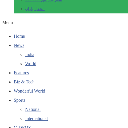
محفل یاراں
Menu
Home
News
India
World
Features
Biz & Tech
Wonderful World
Sports
National
International
VIDEOS