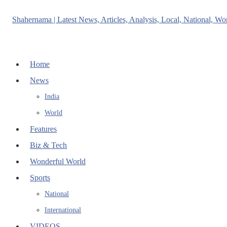
Home
News
India
World
Features
Biz & Tech
Wonderful World
Sports
National
International
VIDEOS