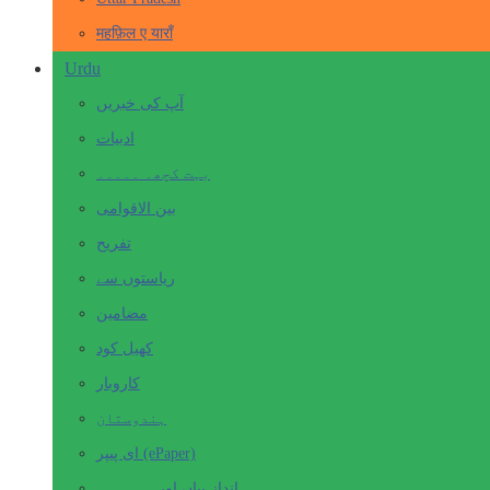
महफ़िल ए याराँ
Urdu
آپ کی خبریں
ادبیات
بہت کچھ۔ ۔۔۔۔۔
بین الاقوامی
تفریح
ریاستوں سے
مضامین
کھیل کود
کاروبار
ہندوستان
ای پیپر (ePaper)
انداز بیاں اور۔۔۔۔۔۔۔