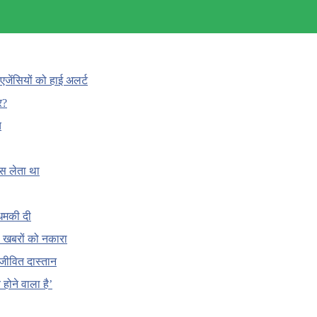
एजेंसियों को हाई अलर्ट
र?
च
ँस लेता था
धमकी दी
 की खबरों को नकारा
जीवित दास्तान
होने वाला है’