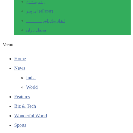
ہندوستان
ای پیپر (ePaper)
انداز بیاں اور۔۔۔۔۔۔۔
محفل یاراں
Menu
Home
News
India
World
Features
Biz & Tech
Wonderful World
Sports