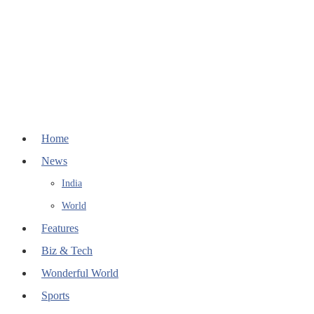
Home
News
India
World
Features
Biz & Tech
Wonderful World
Sports