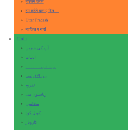
मुस्लिम जगत
हम कहेगें हाल ए दिल …
Uttar Pradesh
महफ़िल ए याराँ
Urdu
آپ کی خبریں
ادبیات
بہت کچھ۔ ۔۔۔۔۔
بین الاقوامی
تفریح
ریاستوں سے
مضامین
کھیل کود
کاروبار