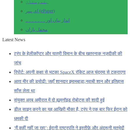
ہندوستان
ای پیپر (ePaper)
انداز بیاں اور۔۔۔۔۔۔۔
محفل یاراں
Latest News
ट्रंप के हेलीकॉप्टर और यात्री विमान के बीच खतरनाक नज़दीकी की
जांच
रिपोर्ट: अपनी कक्षा से भटका SpaceX रॉकेट आज चंद्रमा से टकराएगा
आग़ा मीर की ड्योढ़ी: जहाँ शानदार इमामबाड़ा,नवाबी शान और इतिहास
साँस लेता था
संयुक्त अरब अमीरात में दो ह्यूमनॉइड रोबोट्स की शादी हुई
डील साइन करने का यह आखिरी मौका है, ट्रंप ने एक बार फिर ईरान को
धमकी दी
‘मैं कहीं नहीं जा रहा’; ईरानी राष्ट्रपति ने इस्तीफ़े और अंदरूनी मतभेदों