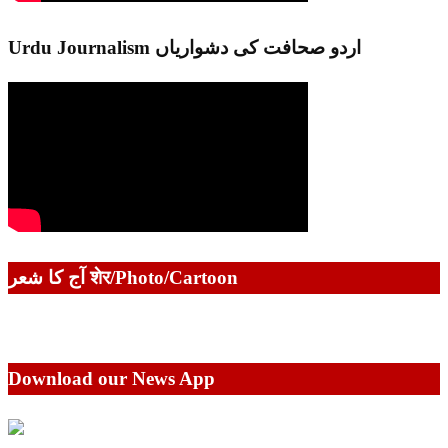
Urdu Journalism اردو صحافت کی دشواریاں
آج کا شعر शेर/Photo/Cartoon
Download our News App