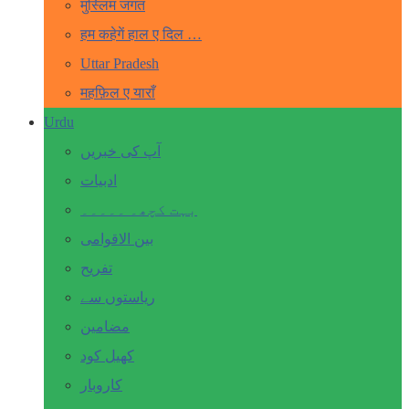
मुस्लिम जगत
हम कहेगें हाल ए दिल …
Uttar Pradesh
महफ़िल ए याराँ
Urdu
آپ کی خبریں
ادبیات
بہت کچھ۔ ۔۔۔۔۔
بین الاقوامی
تفریح
ریاستوں سے
مضامین
کھیل کود
کاروبار