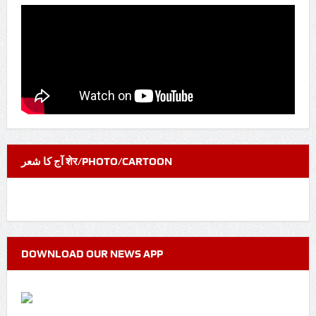
آج کا شعر शेर/PHOTO/CARTOON
DOWNLOAD OUR NEWS APP