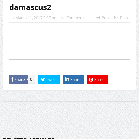
damascus2
on:
March 11, 2017 9:37 pm
No Comments
Print
Email
Share
Tweet
Share
Share
0