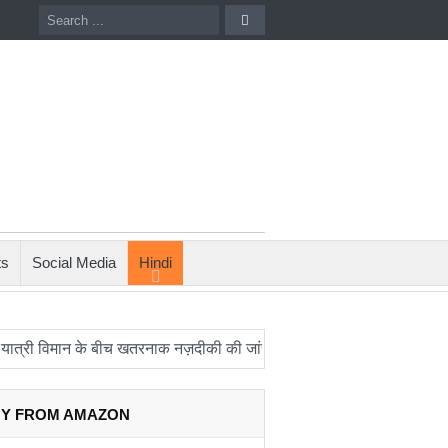
ts
Social Media
Hindi
िमान के बीच खतरनाक नज़दीकी की जांच
रिपोर्ट: अपनी कक्षा से भटका Spac
Y FROM AMAZON