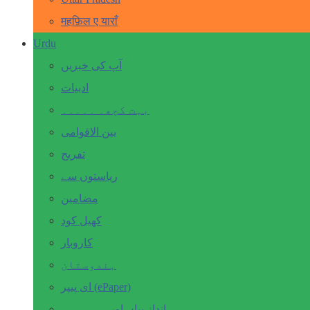
महफ़िल ए याराँ
Urdu
آپ کی خبریں
ادبیات
بہت کچھ۔ ۔۔۔۔۔
بین الاقوامی
تفریح
ریاستوں سے
مضامین
کھیل کود
کاروبار
ہندوستان
ای پیپر (ePaper)
انداز بیاں اور۔۔۔۔۔۔۔