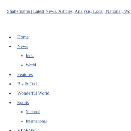
Home
News
India
World
Features
Biz & Tech
Wonderful World
Sports
National
International
VIDEOS