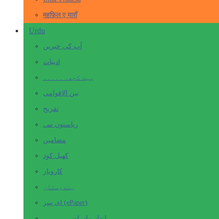
महफ़िल ए याराँ
Urdu
آپ کی خبریں
ادبیات
بہت کچھ۔ ۔۔۔۔۔
بین الاقوامی
تفریح
ریاستوں سے
مضامین
کھیل کود
کاروبار
ہندوستان
ای پیپر (ePaper)
انداز بیاں اور۔۔۔۔۔۔۔