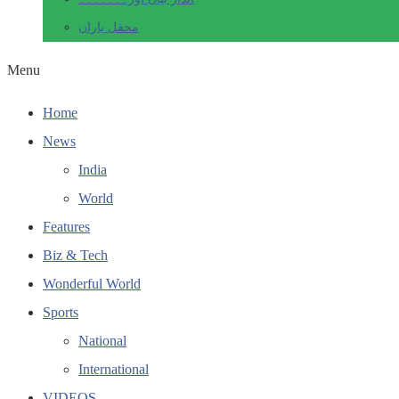
محفل یاراں
Menu
Home
News
India
World
Features
Biz & Tech
Wonderful World
Sports
National
International
VIDEOS