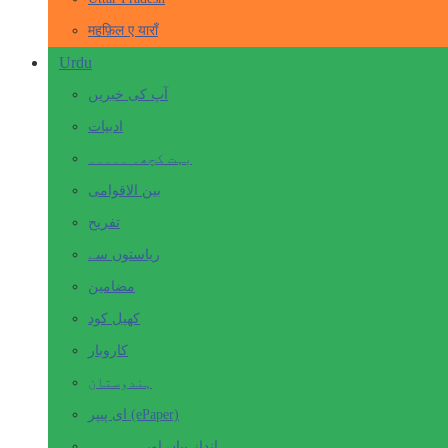
महफ़िल ए याराँ
Urdu
آپ کی خبریں
ادبیات
بہت کچھ۔ ۔۔۔۔۔
بین الاقوامی
تفریح
ریاستوں سے
مضامین
کھیل کود
کاروبار
ہندوستان
ای پیپر (ePaper)
انداز بیاں اور۔۔۔۔۔۔۔