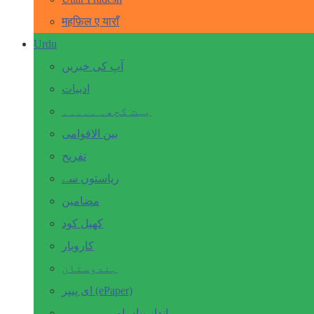
महफ़िल ए याराँ
Urdu
آپ کی خبریں
ادبیات
بہت کچھ۔ ۔۔۔۔۔
بین الاقوامی
تفریح
ریاستوں سے
مضامین
کھیل کود
کاروبار
ہندوستان
ای پیپر (ePaper)
انداز بیاں اور۔۔۔۔۔۔۔