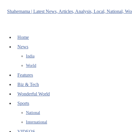
Home
News
India
World
Features
Biz & Tech
Wonderful World
Sports
National
International
VIDEOS