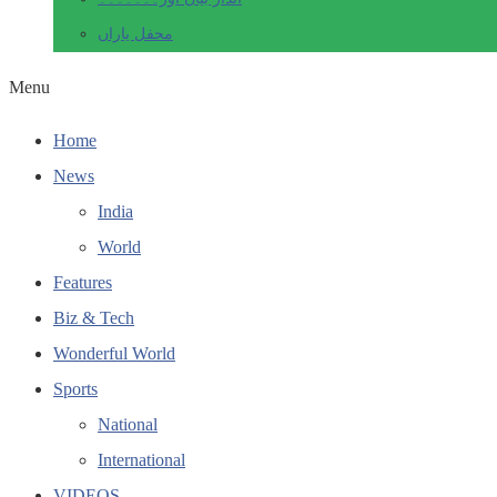
محفل یاراں
Menu
Home
News
India
World
Features
Biz & Tech
Wonderful World
Sports
National
International
VIDEOS