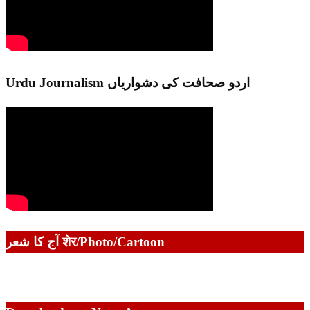
Urdu Journalism اردو صحافت کی دشواریاں
آج کا شعر शेर/Photo/Cartoon