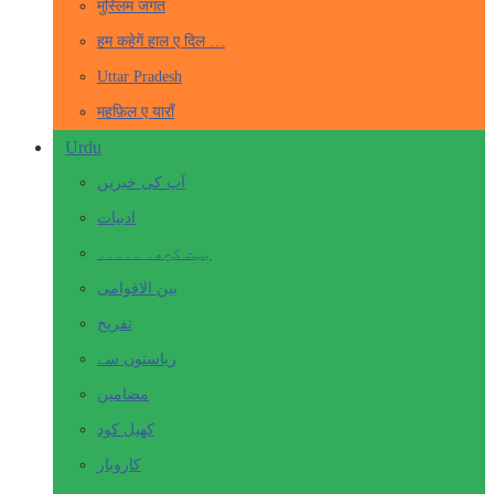
मुस्लिम जगत
हम कहेगें हाल ए दिल …
Uttar Pradesh
महफ़िल ए याराँ
Urdu
آپ کی خبریں
ادبیات
بہت کچھ۔ ۔۔۔۔۔
بین الاقوامی
تفریح
ریاستوں سے
مضامین
کھیل کود
کاروبار