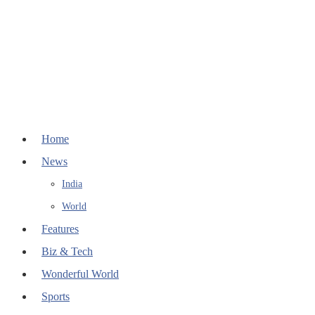
Home
News
India
World
Features
Biz & Tech
Wonderful World
Sports