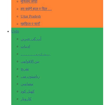
मुस्लिम जगत
हम कहेगें हाल ए दिल …
Uttar Pradesh
महफ़िल ए याराँ
Urdu
آپ کی خبریں
ادبیات
بہت کچھ۔ ۔۔۔۔۔
بین الاقوامی
تفریح
ریاستوں سے
مضامین
کھیل کود
کاروبار