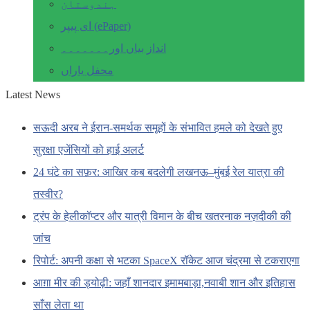
ہندوستان
ای پیپر (ePaper)
انداز بیاں اور۔۔۔۔۔۔۔
محفل یاراں
Latest News
सऊदी अरब ने ईरान-समर्थक समूहों के संभावित हमले को देखते हुए
सुरक्षा एजेंसियों को हाई अलर्ट
24 घंटे का सफ़र: आखिर कब बदलेगी लखनऊ–मुंबई रेल यात्रा की
तस्वीर?
ट्रंप के हेलीकॉप्टर और यात्री विमान के बीच खतरनाक नज़दीकी की
जांच
रिपोर्ट: अपनी कक्षा से भटका SpaceX रॉकेट आज चंद्रमा से टकराएगा
आग़ा मीर की ड्योढ़ी: जहाँ शानदार इमामबाड़ा,नवाबी शान और इतिहास
साँस लेता था