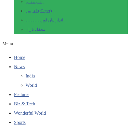
ہندوستان
ای پیپر (ePaper)
انداز بیاں اور۔۔۔۔۔۔۔
محفل یاراں
Menu
Home
News
India
World
Features
Biz & Tech
Wonderful World
Sports