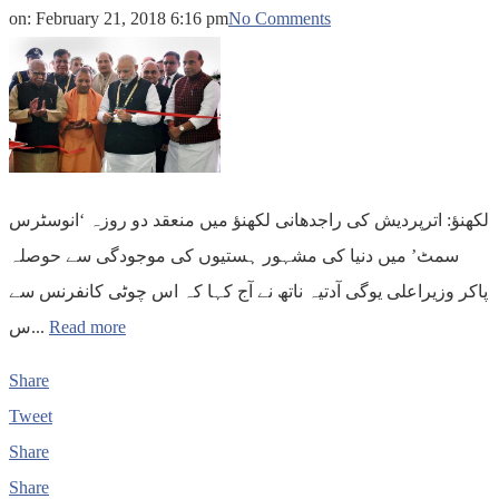
on:
February 21, 2018 6:16 pm
No Comments
لکھنؤ: اترپردیش کی راجدھانی لکھنؤ میں منعقد دو روزہ ‘انوسٹرس
سمٹ’ میں دنیا کی مشہور ہستیوں کی موجودگی سے حوصلہ
پاکر وزیراعلی یوگی آدتیہ ناتھ نے آج کہا کہ اس چوٹی کانفرنس سے
س...
Read more
Share
Tweet
Share
Share