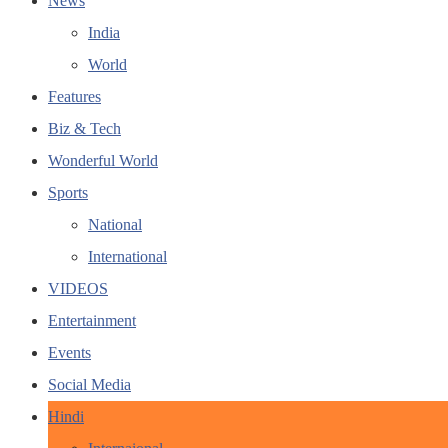
News
India
World
Features
Biz & Tech
Wonderful World
Sports
National
International
VIDEOS
Entertainment
Events
Social Media
Hindi