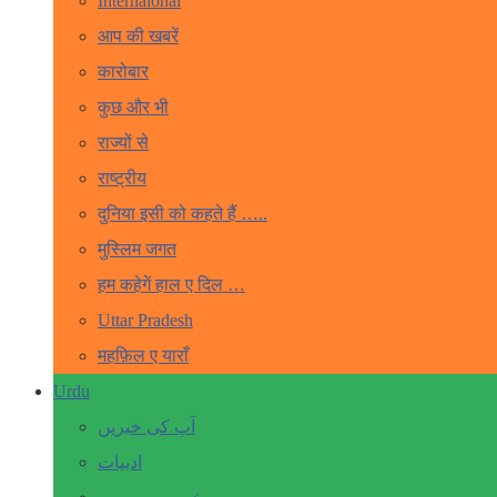
Internaional
आप की खबरें
कारोबार
कुछ और भी
राज्यों से
राष्ट्रीय
दुनिया इसी को कहते हैं …..
मुस्लिम जगत
हम कहेगें हाल ए दिल …
Uttar Pradesh
महफ़िल ए याराँ
Urdu
آپ کی خبریں
ادبیات