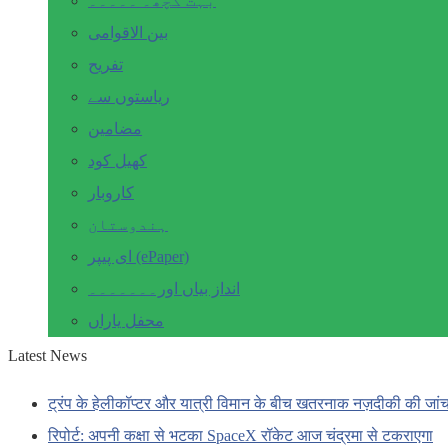
بہت کچھ۔ ۔۔۔۔۔
بین الاقوامی
تفریح
ریاستوں سے
مضامین
کھیل کود
کاروبار
ہندوستان
ای پیپر (ePaper)
انداز بیاں اور۔۔۔۔۔۔۔
محفل یاراں
Latest News
ट्रंप के हेलीकॉप्टर और यात्री विमान के बीच खतरनाक नज़दीकी की जां
रिपोर्ट: अपनी कक्षा से भटका SpaceX रॉकेट आज चंद्रमा से टकराएगा