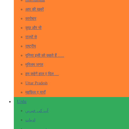
Internaional
आप की खबरें
कारोबार
कुछ और भी
राज्यों से
राष्ट्रीय
दुनिया इसी को कहते हैं …..
मुस्लिम जगत
हम कहेगें हाल ए दिल …
Uttar Pradesh
महफ़िल ए याराँ
Urdu
آپ کی خبریں
ادبیات