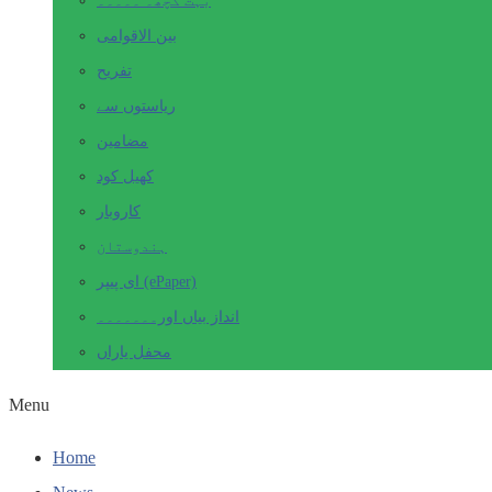
بہت کچھ۔ ۔۔۔۔۔
بین الاقوامی
تفریح
ریاستوں سے
مضامین
کھیل کود
کاروبار
ہندوستان
ای پیپر (ePaper)
انداز بیاں اور۔۔۔۔۔۔۔
محفل یاراں
Menu
Home