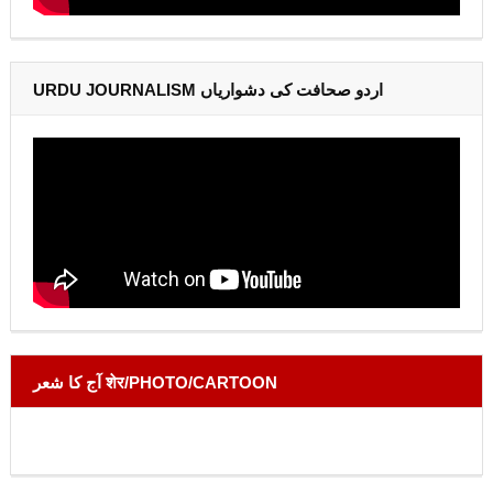
URDU JOURNALISM اردو صحافت کی دشواریاں
آج کا شعر शेर/PHOTO/CARTOON