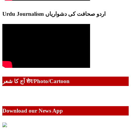
Urdu Journalism اردو صحافت کی دشواریاں
آج کا شعر शेर/Photo/Cartoon
Download our News App