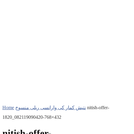
Home
نتیش کمار کی وارانسی ریلی منسوخ
nitish-offer-
1820_082119090420-768×432
nitish-offer-