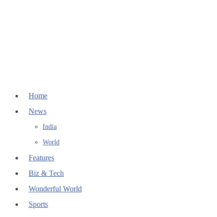
Home
News
India
World
Features
Biz & Tech
Wonderful World
Sports