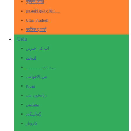
मुस्लिम जगत
हम कहेगें हाल ए दिल …
Uttar Pradesh
महफ़िल ए याराँ
Urdu
آپ کی خبریں
ادبیات
بہت کچھ۔ ۔۔۔۔۔
بین الاقوامی
تفریح
ریاستوں سے
مضامین
کھیل کود
کاروبار