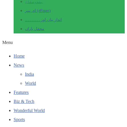
ہندوستان
ای پیپر (ePaper)
انداز بیاں اور۔۔۔۔۔۔۔
محفل یاراں
Menu
Home
News
India
World
Features
Biz & Tech
Wonderful World
Sports