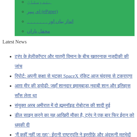
ہندوستان
ای پیپر (ePaper)
انداز بیاں اور۔۔۔۔۔۔۔
محفل یاراں
Latest News
ट्रंप के हेलीकॉप्टर और यात्री विमान के बीच खतरनाक नज़दीकी की
जांच
रिपोर्ट: अपनी कक्षा से भटका SpaceX रॉकेट आज चंद्रमा से टकराएगा
आग़ा मीर की ड्योढ़ी: जहाँ शानदार इमामबाड़ा,नवाबी शान और इतिहास
साँस लेता था
संयुक्त अरब अमीरात में दो ह्यूमनॉइड रोबोट्स की शादी हुई
डील साइन करने का यह आखिरी मौका है, ट्रंप ने एक बार फिर ईरान को
धमकी दी
‘मैं कहीं नहीं जा रहा’; ईरानी राष्ट्रपति ने इस्तीफ़े और अंदरूनी मतभेदों