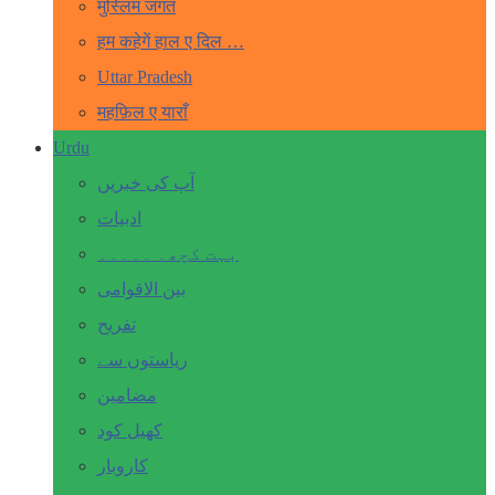
मुस्लिम जगत
हम कहेगें हाल ए दिल …
Uttar Pradesh
महफ़िल ए याराँ
Urdu
آپ کی خبریں
ادبیات
بہت کچھ۔ ۔۔۔۔۔
بین الاقوامی
تفریح
ریاستوں سے
مضامین
کھیل کود
کاروبار