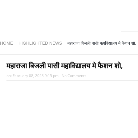
रिपोर्ट: अपनी कक्षा से भटका SpaceX रॉकेट आज चंद
आग़ा मीर की ड्योढ़ी: जहाँ शानदार इमामबाड़ा,नवाबी 
डील साइन करने का यह आखिरी मौका है, ट्रंप ने एक
‘मैं कहीं नहीं जा रहा’; ईरानी राष्ट्रपति ने इस्तीफ़े 
HOME
HIGHLIGHTED NEWS
महाराजा बिजली पासी महाविद्यालय मे फैशन शो,
महमूदाबाद रियासत का मोहर्रम: अज़ादारी, तहज़ीब औ
महाराजा बिजली पासी महाविद्यालय मे फैशन शो,
‘2026 के लिए की गई दो भविष्यवाणियां सच हो गई हैं
on:
February 08, 2023 9:15 pm
No Comments