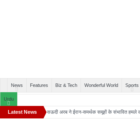
News
Features
Biz & Tech
Wonderful World
Sports
Urdu
Latest News
सऊदी अरब ने ईरान-समर्थक समूहों के संभावित हमले को द
24 घंटे का सफ़र: आखिर कब बदलेगी लखनऊ–मुंबई रे
ट्रंप के हेलीकॉप्टर और यात्री विमान के बीच खतरना