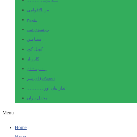
بہت کچھ۔ ۔۔۔۔۔
بین الاقوامی
تفریح
ریاستوں سے
مضامین
کھیل کود
کاروبار
ہندوستان
ای پیپر (ePaper)
انداز بیاں اور۔۔۔۔۔۔۔
محفل یاراں
Menu
Home