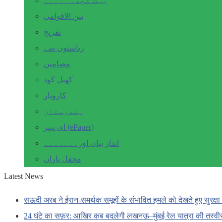
بہت کچھ۔ ۔۔۔۔۔
بین الاقوامی
تفریح
ریاستوں سے
مضامین
کھیل کود
کاروبار
ہندوستان
ای پیپر (ePaper)
انداز بیاں اور۔۔۔۔۔۔۔
محفل یاراں
Latest News
सऊदी अरब ने ईरान-समर्थक समूहों के संभावित हमले को देखते हुए सुरक्षा 
24 घंटे का सफ़र: आखिर कब बदलेगी लखनऊ–मुंबई रेल यात्रा की तस्वी