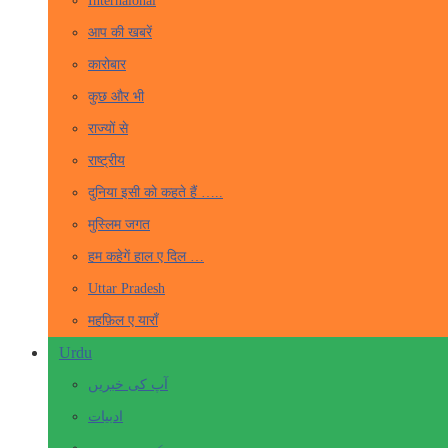
Internaional
आप की खबरें
कारोबार
कुछ और भी
राज्यों से
राष्ट्रीय
दुनिया इसी को कहते हैं …..
मुस्लिम जगत
हम कहेगें हाल ए दिल …
Uttar Pradesh
महफ़िल ए याराँ
Urdu
آپ کی خبریں
ادبیات