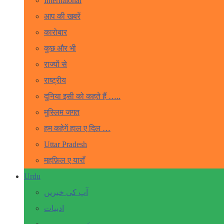
Internaional
आप की खबरें
कारोबार
कुछ और भी
राज्यों से
राष्ट्रीय
दुनिया इसी को कहते हैं …..
मुस्लिम जगत
हम कहेगें हाल ए दिल …
Uttar Pradesh
महफ़िल ए याराँ
Urdu
آپ کی خبریں
ادبیات