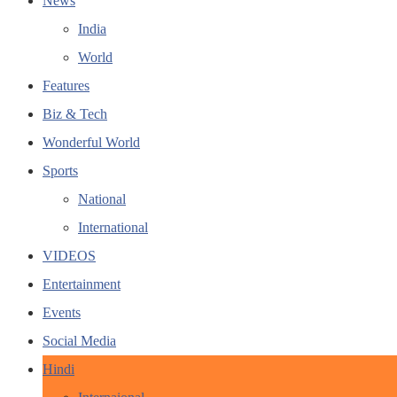
News
India
World
Features
Biz & Tech
Wonderful World
Sports
National
International
VIDEOS
Entertainment
Events
Social Media
Hindi