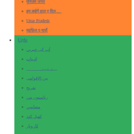
मुस्लिम जगत
हम कहेगें हाल ए दिल …
Uttar Pradesh
महफ़िल ए याराँ
Urdu
آپ کی خبریں
ادبیات
بہت کچھ۔ ۔۔۔۔۔
بین الاقوامی
تفریح
ریاستوں سے
مضامین
کھیل کود
کاروبار