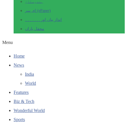
ہندوستان
ای پیپر (ePaper)
انداز بیاں اور۔۔۔۔۔۔۔
محفل یاراں
Menu
Home
News
India
World
Features
Biz & Tech
Wonderful World
Sports