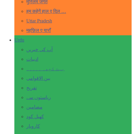
मुस्लिम जगत
हम कहेगें हाल ए दिल …
Uttar Pradesh
महफ़िल ए याराँ
Urdu
آپ کی خبریں
ادبیات
بہت کچھ۔ ۔۔۔۔۔
بین الاقوامی
تفریح
ریاستوں سے
مضامین
کھیل کود
کاروبار