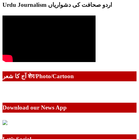
Urdu Journalism اردو صحافت کی دشواریاں
آج کا شعر शेर/Photo/Cartoon
Download our News App