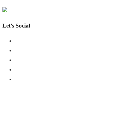
Let’s Social
COPYRIGHT © SHAHERNAMA - ALL RIGHTS RESERVED
ABOUT US
ADVERTISE WITH US
DISCLAIMER