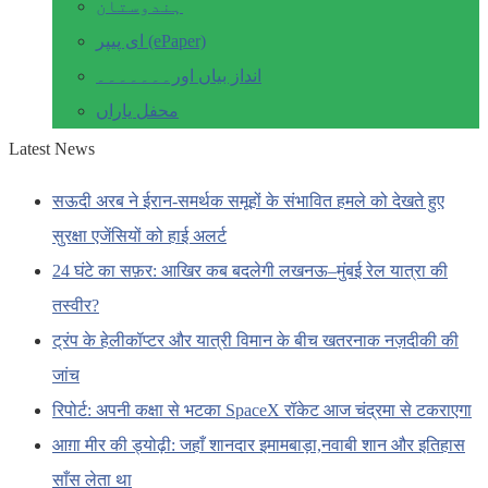
ہندوستان
ای پیپر (ePaper)
انداز بیاں اور۔۔۔۔۔۔۔
محفل یاراں
Latest News
सऊदी अरब ने ईरान-समर्थक समूहों के संभावित हमले को देखते हुए
सुरक्षा एजेंसियों को हाई अलर्ट
24 घंटे का सफ़र: आखिर कब बदलेगी लखनऊ–मुंबई रेल यात्रा की
तस्वीर?
ट्रंप के हेलीकॉप्टर और यात्री विमान के बीच खतरनाक नज़दीकी की
जांच
रिपोर्ट: अपनी कक्षा से भटका SpaceX रॉकेट आज चंद्रमा से टकराएगा
आग़ा मीर की ड्योढ़ी: जहाँ शानदार इमामबाड़ा,नवाबी शान और इतिहास
साँस लेता था