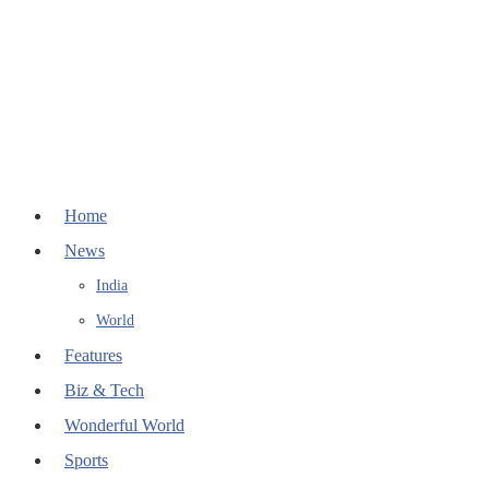
Home
News
India
World
Features
Biz & Tech
Wonderful World
Sports