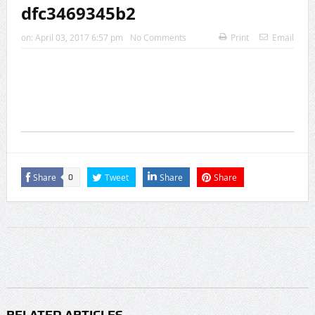
dfc3469345b2
on:
April 03, 2017 6:57 pm
No Comments
Print
Email
Share
Tweet
Share
Share
0
RELATED ARTICLES