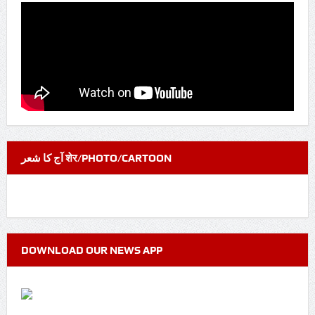
آج کا شعر शेर/PHOTO/CARTOON
DOWNLOAD OUR NEWS APP