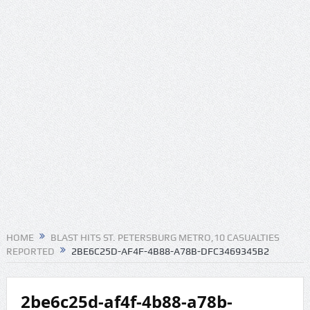
HOME
BLAST HITS ST. PETERSBURG METRO,10 CASUALTIES
REPORTED
2BE6C25D-AF4F-4B88-A78B-DFC3469345B2
2be6c25d-af4f-4b88-a78b-