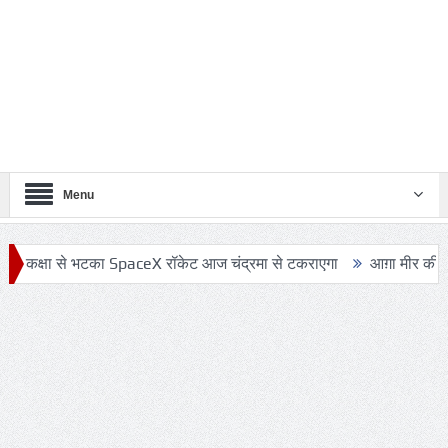
Menu
ा से भटका SpaceX रॉकेट आज चंद्रमा से टकराएगा
आग़ा मीर की ड्योढ़ी: जहा