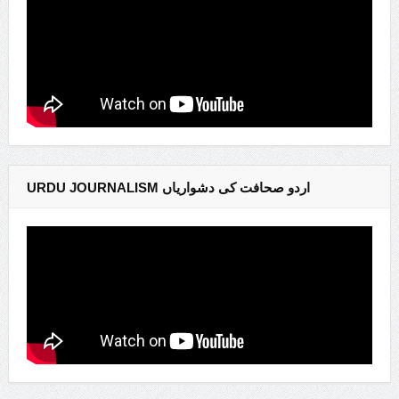
URDU JOURNALISM اردو صحافت کی دشواریاں