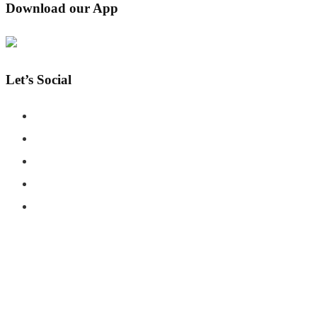
Download our App
Let’s Social
COPYRIGHT © SHAHERNAMA - ALL RIGHTS RESERVED
ABOUT US
ADVERTISE WITH US
DISCLAIMER