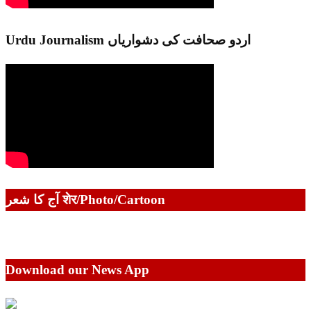
Urdu Journalism اردو صحافت کی دشواریاں
آج کا شعر शेर/Photo/Cartoon
Download our News App