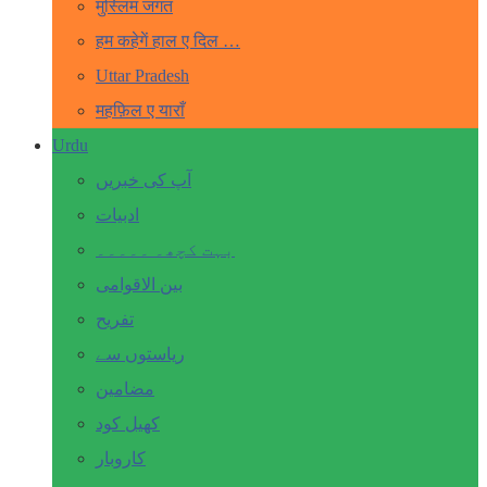
मुस्लिम जगत
हम कहेगें हाल ए दिल …
Uttar Pradesh
महफ़िल ए याराँ
Urdu
آپ کی خبریں
ادبیات
بہت کچھ۔ ۔۔۔۔۔
بین الاقوامی
تفریح
ریاستوں سے
مضامین
کھیل کود
کاروبار