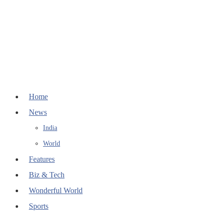
Home
News
India
World
Features
Biz & Tech
Wonderful World
Sports