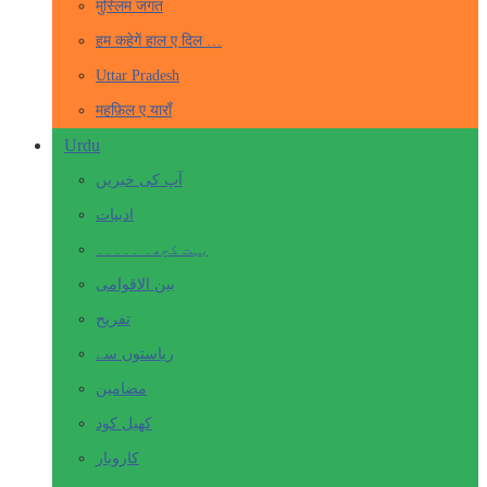
मुस्लिम जगत
हम कहेगें हाल ए दिल …
Uttar Pradesh
महफ़िल ए याराँ
Urdu
آپ کی خبریں
ادبیات
بہت کچھ۔ ۔۔۔۔۔
بین الاقوامی
تفریح
ریاستوں سے
مضامین
کھیل کود
کاروبار