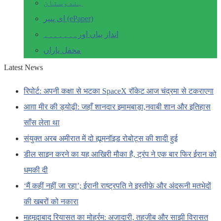
ہندوستان
ای پیپر (ePaper)
انداز بیاں اور۔۔۔۔۔۔۔
محفل یاراں
Latest News
रिपोर्ट: अपनी कक्षा से भटका SpaceX रॉकेट आज चंद्रमा से टकराएगा
आग़ा मीर की ड्योढ़ी: जहाँ शानदार इमामबाड़ा,नवाबी शान और इतिहास
साँस लेता था
संयुक्त अरब अमीरात में दो ह्यूमनॉइड रोबोट्स की शादी हुई
डील साइन करने का यह आखिरी मौका है, ट्रंप ने एक बार फिर ईरान को
धमकी दी
‘मैं कहीं नहीं जा रहा’; ईरानी राष्ट्रपति ने इस्तीफ़े और अंदरूनी मतभेदों
की खबरों को नकारा
महमूदाबाद रियासत का मोहर्रम: अज़ादारी, तहज़ीब और साझी विरासत