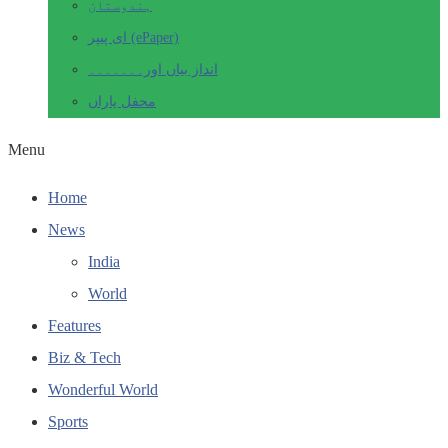
ہندوستان
ای پیپر (ePaper)
انداز بیاں اور۔۔۔۔۔۔۔
محفل یاراں
Menu
Home
News
India
World
Features
Biz & Tech
Wonderful World
Sports