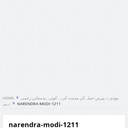
HOME
مودی نے پیرس حملے کی مذمت کی،۔ کوئی ہندستانی زخمی
نہیں
NARENDRA-MODI-1211
narendra-modi-1211