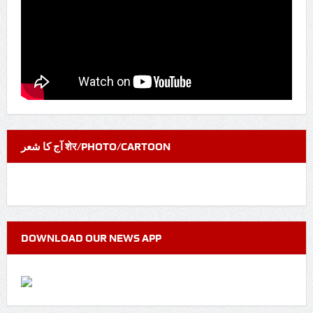
آج کا شعر शेर/PHOTO/CARTOON
DOWNLOAD OUR NEWS APP