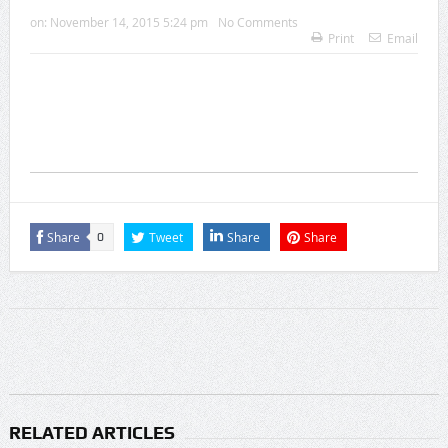
on:
November 14, 2015 5:24 pm
No Comments
Print
Email
Share
Tweet
Share
Share
0
RELATED ARTICLES