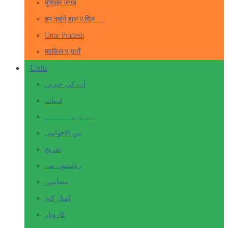
मुस्लिम जगत
हम कहेगें हाल ए दिल …
Uttar Pradesh
महफ़िल ए याराँ
Urdu
آپ کی خبریں
ادبیات
بہت کچھ۔ ۔۔۔۔۔
بین الاقوامی
تفریح
ریاستوں سے
مضامین
کھیل کود
کاروبار