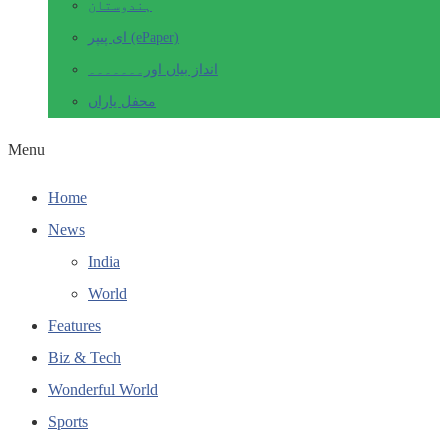
ہندوستان
ای پیپر (ePaper)
انداز بیاں اور۔۔۔۔۔۔۔
محفل یاراں
Menu
Home
News
India
World
Features
Biz & Tech
Wonderful World
Sports