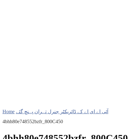
Home
آئی اے ای اے کے ڈائریکٹر جنرل تہران پہنچ گئے
4bhh80e748552bzfr_800C450
4bhh80e748552bzfr_800C450