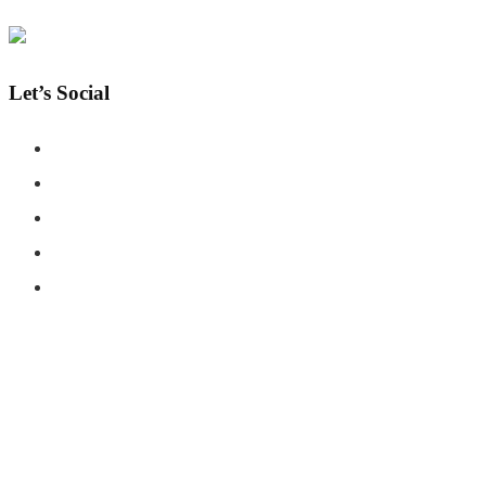
Let’s Social
COPYRIGHT © SHAHERNAMA - ALL RIGHTS RESERVED
ABOUT US
ADVERTISE WITH US
DISCLAIMER