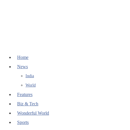
Home
News
India
World
Features
Biz & Tech
Wonderful World
Sports