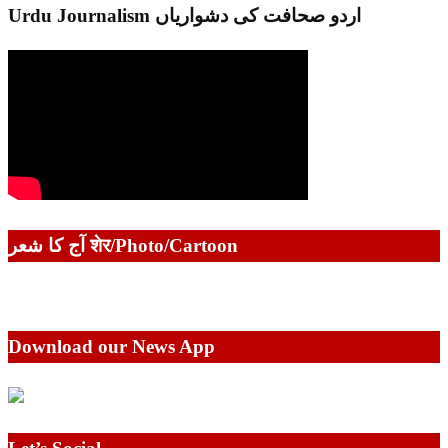
Urdu Journalism اردو صحافت کی دشواریاں
آج کا شعر शेर/Photo/Cartoon
Download our News App