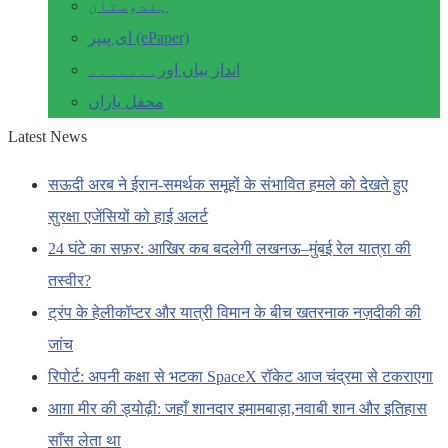
ہندوستان
ای پیپر (ePaper)
انداز بیاں اور۔۔۔۔۔۔۔
محفل یاراں
Latest News
सऊदी अरब ने ईरान-समर्थक समूहों के संभावित हमले को देखते हुए
सुरक्षा एजेंसियों को हाई अलर्ट
24 घंटे का सफ़र: आखिर कब बदलेगी लखनऊ–मुंबई रेल यात्रा की
तस्वीर?
ट्रंप के हेलीकॉप्टर और यात्री विमान के बीच खतरनाक नज़दीकी की
जांच
रिपोर्ट: अपनी कक्षा से भटका SpaceX रॉकेट आज चंद्रमा से टकराएगा
आग़ा मीर की ड्योढ़ी: जहाँ शानदार इमामबाड़ा,नवाबी शान और इतिहास
साँस लेता था