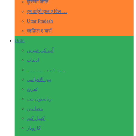
मुस्लिम जगत
हम कहेगें हाल ए दिल …
Uttar Pradesh
महफ़िल ए याराँ
Urdu
آپ کی خبریں
ادبیات
بہت کچھ۔ ۔۔۔۔۔
بین الاقوامی
تفریح
ریاستوں سے
مضامین
کھیل کود
کاروبار