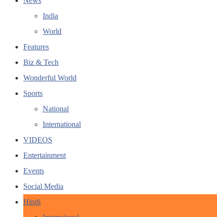
News
India
World
Features
Biz & Tech
Wonderful World
Sports
National
International
VIDEOS
Entertainment
Events
Social Media
Hindi