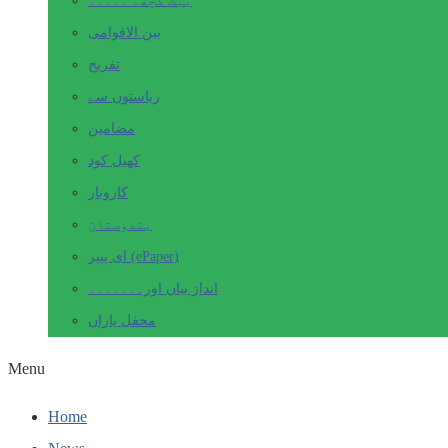
بہت کچھ۔ ۔۔۔۔۔
بین الاقوامی
تفریح
ریاستوں سے
مضامین
کھیل کود
کاروبار
ہندوستان
ای پیپر (ePaper)
انداز بیاں اور۔۔۔۔۔۔۔
محفل یاراں
Menu
Home