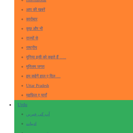
Internaional
आप की खबरें
कारोबार
कुछ और भी
राज्यों से
राष्ट्रीय
दुनिया इसी को कहते हैं …..
मुस्लिम जगत
हम कहेगें हाल ए दिल …
Uttar Pradesh
महफ़िल ए याराँ
Urdu
آپ کی خبریں
ادبیات