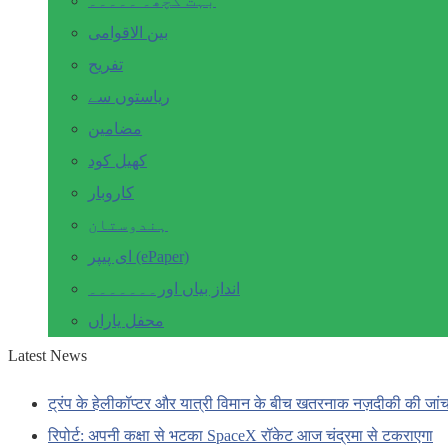
بہت کچھ۔ ۔۔۔۔۔
بین الاقوامی
تفریح
ریاستوں سے
مضامین
کھیل کود
کاروبار
ہندوستان
ای پیپر (ePaper)
انداز بیاں اور۔۔۔۔۔۔۔
محفل یاراں
Latest News
ट्रंप के हेलीकॉप्टर और यात्री विमान के बीच खतरनाक नज़दीकी की जां
रिपोर्ट: अपनी कक्षा से भटका SpaceX रॉकेट आज चंद्रमा से टकराएगा