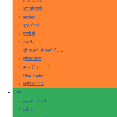
Internaional
आप की खबरें
कारोबार
कुछ और भी
राज्यों से
राष्ट्रीय
दुनिया इसी को कहते हैं …..
मुस्लिम जगत
हम कहेगें हाल ए दिल …
Uttar Pradesh
महफ़िल ए याराँ
Urdu
آپ کی خبریں
ادبیات