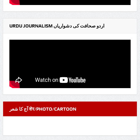
URDU JOURNALISM اردو صحافت کی دشواریاں
آج کا شعر शेर/PHOTO/CARTOON