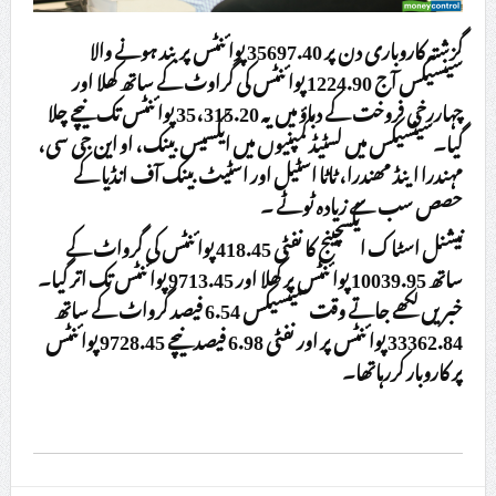
گزشتہ کاروباری دن پر 35697.40 پوائنٹس پر بند ہونے والا
سینسیکس آج 1224.90 پوائنٹس کی گراوٹ کے ساتھ کھلا اور
چہاررخی فروخت کے دباؤ میں یہ 35،315.20 پوائنٹس تک نیچے چلا
گیا۔سینسیکس میں لسٹیڈ کمپنیوں میں ایکسیس بینک، او این جی سی،
مہندرا اینڈ مھندرا، ٹاٹا اسٹیل اور اسٹیٹ بینک آف انڈیا کے
حصص سب سے زیادہ ٹوٹے ۔
نیشنل اسٹاک ایکسچینج کا نفٹی 418.45 پوائنٹس کی گرواٹ کے
ساتھ 10039.95 پوائنٹس پر کھلا اور 9713.45 پوائنٹس تک اتر گیا۔
خبریں لکھے جاتے وقت سینسیکس 6.54 فیصد گرواٹ کے ساتھ
33362.84 پوائنٹس پر اور نفٹی 6.98 فیصد نیچے 9728.45 پوائنٹس
پر کاروبار کررہاتھا۔