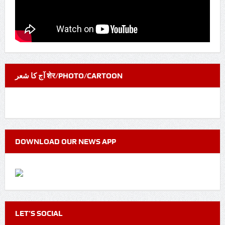
آج کا شعر शेर/PHOTO/CARTOON
DOWNLOAD OUR NEWS APP
LET’S SOCIAL