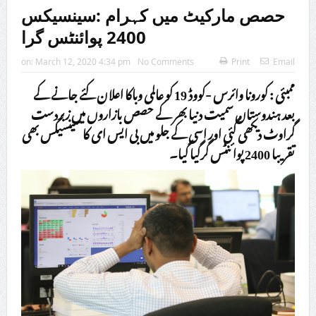
حصص مارکیٹ میں کہرام :سینسیکس
2400 پوائنٹس گرا
on:
March 12, 2020 4:34 pm
No Comments
Print
Email
ممبئی : کورونا وائرس -کووڈ 19 کو عالمی وباکا اعلان کئے جانے کے
بعد ہندوستان سمیت دنیا بھر کے حصص بازاروں میں زبردست
گراوٹ دیکھی گئی اور اسی کے جلو میں بی ایس ای کا سینسیکس بھی
تقریبا 2400 پوائنٹس گرگیا گیا۔