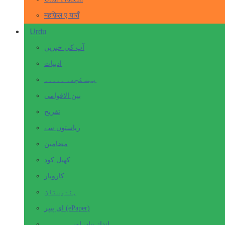
महफ़िल ए याराँ
Urdu
آپ کی خبریں
ادبیات
بہت کچھ۔ ۔۔۔۔۔
بین الاقوامی
تفریح
ریاستوں سے
مضامین
کھیل کود
کاروبار
ہندوستان
ای پیپر (ePaper)
انداز بیاں اور۔۔۔۔۔۔۔