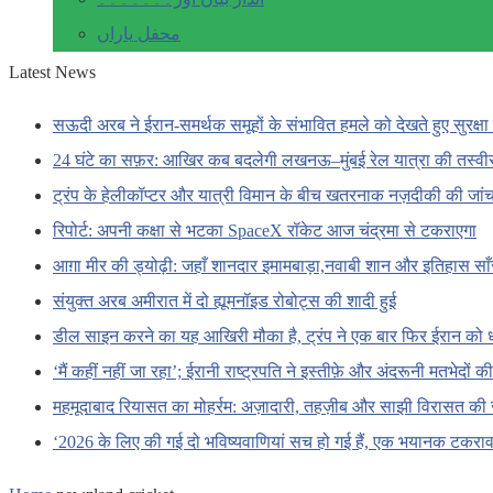
محفل یاراں
Latest News
सऊदी अरब ने ईरान-समर्थक समूहों के संभावित हमले को देखते हुए सुरक्षा 
24 घंटे का सफ़र: आखिर कब बदलेगी लखनऊ–मुंबई रेल यात्रा की तस्वी
ट्रंप के हेलीकॉप्टर और यात्री विमान के बीच खतरनाक नज़दीकी की जां
रिपोर्ट: अपनी कक्षा से भटका SpaceX रॉकेट आज चंद्रमा से टकराएगा
आग़ा मीर की ड्योढ़ी: जहाँ शानदार इमामबाड़ा,नवाबी शान और इतिहास सा
संयुक्त अरब अमीरात में दो ह्यूमनॉइड रोबोट्स की शादी हुई
डील साइन करने का यह आखिरी मौका है, ट्रंप ने एक बार फिर ईरान को 
‘मैं कहीं नहीं जा रहा’; ईरानी राष्ट्रपति ने इस्तीफ़े और अंदरूनी मतभेदों
महमूदाबाद रियासत का मोहर्रम: अज़ादारी, तहज़ीब और साझी विरासत की 
‘2026 के लिए की गई दो भविष्यवाणियां सच हो गई हैं, एक भयानक टकराव 