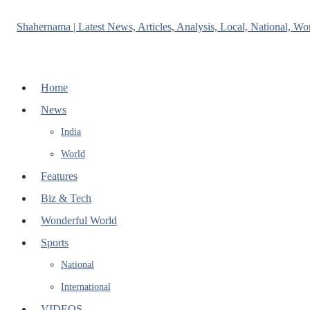
Home
News
India
World
Features
Biz & Tech
Wonderful World
Sports
National
International
VIDEOS