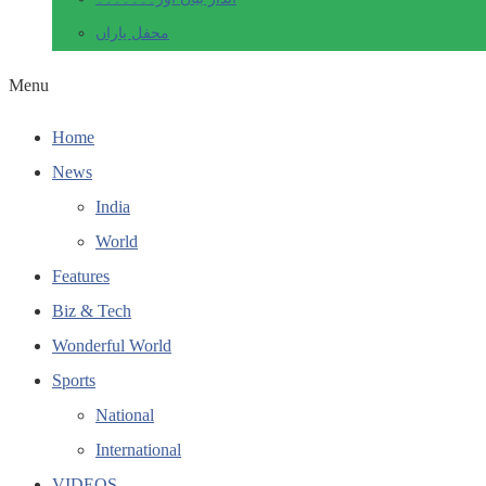
محفل یاراں
Menu
Home
News
India
World
Features
Biz & Tech
Wonderful World
Sports
National
International
VIDEOS