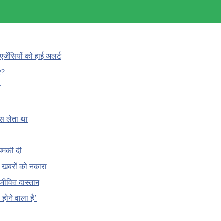
एजेंसियों को हाई अलर्ट
र?
च
ँस लेता था
धमकी दी
 की खबरों को नकारा
जीवित दास्तान
होने वाला है’