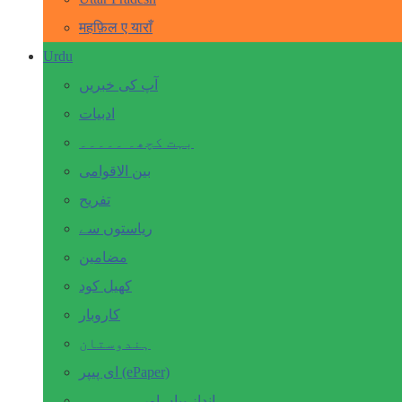
महफ़िल ए याराँ
Urdu
آپ کی خبریں
ادبیات
بہت کچھ۔ ۔۔۔۔۔
بین الاقوامی
تفریح
ریاستوں سے
مضامین
کھیل کود
کاروبار
ہندوستان
ای پیپر (ePaper)
انداز بیاں اور۔۔۔۔۔۔۔