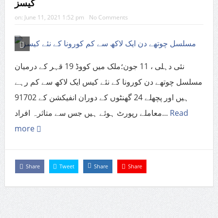
کیسز
on:
June 11, 2021 1:52 pm
No Comments
نئی دہلی ، 11 جون؛ملک میں کووڈ 19 قہر کے درمیان
مسلسل چوتھے دن کورونا کے نئے کیس ایک لاکھ سے کم رہے
ہیں اور پچھلے 24 گھنٹوں کے دوران انفیکشن کے 91702
معاملے رپورٹ ہوئے ہیں جس سے متاثرہ افراد...
Read
more
Share
Tweet
Share
Share