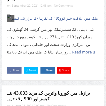
on:
September 22, 2021 12:08 pm
No Comments
نئی دہلی ، 22 ستمبر؛ملک بھر میں گزشتہ 24 گھنٹوں کے
دوران کووڈ 19 کے تقریبا 27 ہزار نئے کیسز رپورٹ ہوئے
ہیں۔ مرکزی وزارت صحت اور خاندانی بہبود نے بدھ کے
روز یہاں بتایا کہ ملک میں اب تک 82.65...
Read more
Share
Tweet
Share
Share
برازیل میں کورونا وائرس کے مزید 43,033 نئے
کیسز اور 990 ہلاکتیں
on:
August 08, 2021 2:02 pm
No Comments