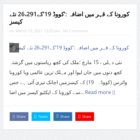
کورونا کے قہر میں اضافہ :’کووڈ 19‘کے26،291 نئے
کیسز
on:
March 15, 2021 12:23 pm
No Comments
نئی دہلی ، 15 مارچ ؛ملک کی کچھ ریاستوں میں گزشتہ
کچھ دنوں میں جان لیوا اور مہلک ترین عالمی وبا کورونا
وائرس (کووڈ۔ 19) کے کیسزمیں اچانک تیزی آئی ہے جس
سے کورونا کے ایکٹیو کیسز میں اضا...
Read more
Share
Tweet
Share
Share