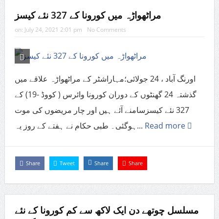
مراٹھواڑہ میں کورونا کے 327 نئے کیسز
on:
July 24, 2021 2:01 pm
No Comments
اورنگ آباد ، 24 جولائی؛مہاراشٹر کے مراٹھواڑہ علاقے میں
گذشتہ 24 گھنٹوں کے دوران کورونا وائرس ( کووڈ -19) کے
327 نئے کیسزسامنے آئے ہیں اور چار مریضوں کی موت
ہوگئی۔ طبی حکام نے ہفتے کے روز یہ...
Read more
Share
Tweet
Share
Share
مسلسل چوتھے دن ایک لاکھ سے کم کورونا کے نئے