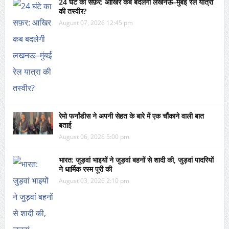
24 घंटे का सफ़र: आखिर कब बदलेगी लखनऊ–मुंबई रेल यात्रा
की तस्वीर?
August 07, 2026 12:45 pm
रेमो फर्नांडीस ने अपनी सेहत के बारे में एक चौंकाने वाली बात
बताई
August 06, 2026 5:00 pm
भारत: जुड़वां भाइयों ने जुड़वां बहनों से शादी की, जुड़वां पादरियों
ने धार्मिक रस्म पूरी की
August 03, 2026 2:10 pm