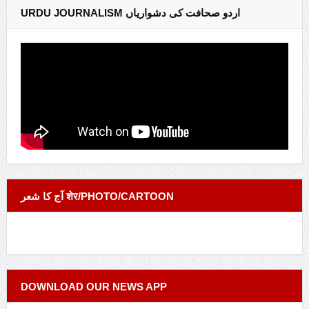
URDU JOURNALISM اردو صحافت کی دشواریاں
آج کا شعر शेर/PHOTO/CARTOON
DOWNLOAD OUR NEWS APP