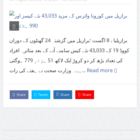
برازیلیا ، 8 اگست ؛برازیل میں گزشتہ 24 گھنٹوں کے دوران
کووڈ 19 کے 43,033 نئے کیس سامنے آنے کے بعد متاثرہ افراد
کی تعداد بڑھ کر دو کروڑ ایک لاکھ 51 ہزار 779 ہوگئی
ہے۔ وزارت صحت نے ہفتے کی رات...
Read more
Share
Tweet
Share
Share