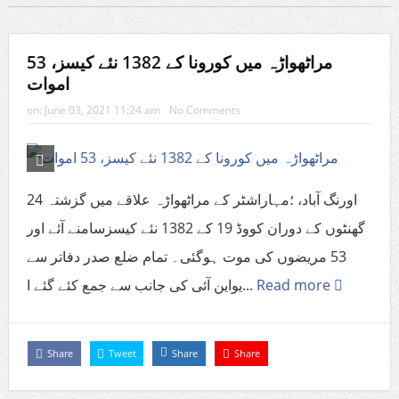
مراٹھواڑہ میں کورونا کے 1382 نئے کیسز، 53
اموات
on:
June 03, 2021 11:24 am
No Comments
اورنگ آباد، ؛مہاراشٹر کے مراٹھواڑہ علاقے میں گزشتہ 24
گھنٹوں کے دوران کووڈ 19 کے 1382 نئے کیسزسامنے آئے اور
53 مریضوں کی موت ہوگئی۔ تمام ضلع صدر دفاتر سے
یواین آئی کی جانب سے جمع کئے گئے ا...
Read more
Share
Tweet
Share
Share