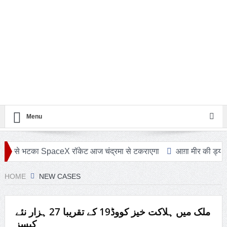
Menu
टका SpaceX रॉकेट आज चंद्रमा से टकराएगा
आग़ा मीर की ड्योढ़ी: जहाँ शा
HOME
NEW CASES
ملک میں ہلاکت خیز کووڈ19 کے تقریبا 27 ہزار نئے
کیسز