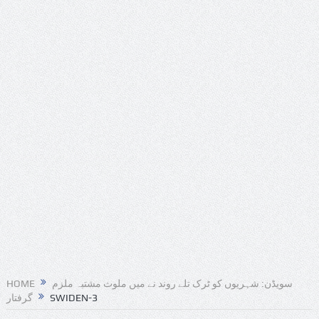
HOME
سویڈن: شہریوں کو ٹرک تلے روند نے میں ملوث مشتبہ ملزم
گرفتار
SWIDEN-3