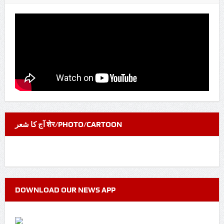
آج کا شعر शेर/PHOTO/CARTOON
DOWNLOAD OUR NEWS APP