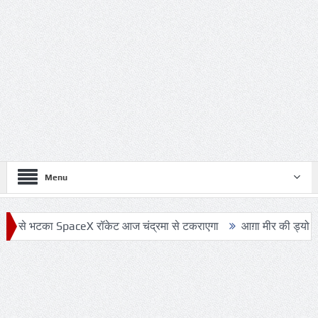
Menu
े भटका SpaceX रॉकेट आज चंद्रमा से टकराएगा
आग़ा मीर की ड्योढ़ी: जहाँ श