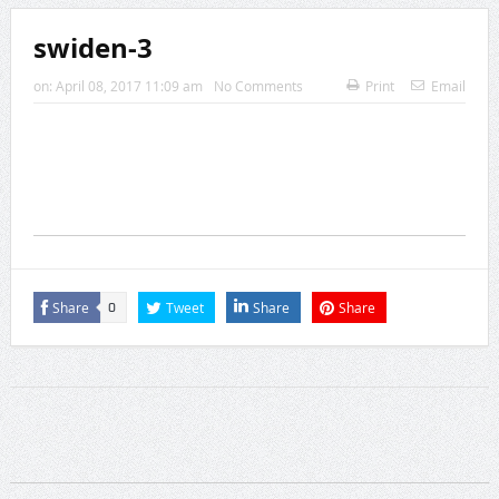
swiden-3
on:
April 08, 2017 11:09 am
No Comments
Print
Email
Share
Tweet
Share
Share
0