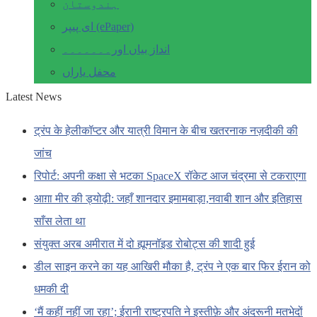
ہندوستان
ای پیپر (ePaper)
انداز بیاں اور۔۔۔۔۔۔۔
محفل یاراں
Latest News
ट्रंप के हेलीकॉप्टर और यात्री विमान के बीच खतरनाक नज़दीकी की
जांच
रिपोर्ट: अपनी कक्षा से भटका SpaceX रॉकेट आज चंद्रमा से टकराएगा
आग़ा मीर की ड्योढ़ी: जहाँ शानदार इमामबाड़ा,नवाबी शान और इतिहास
साँस लेता था
संयुक्त अरब अमीरात में दो ह्यूमनॉइड रोबोट्स की शादी हुई
डील साइन करने का यह आखिरी मौका है, ट्रंप ने एक बार फिर ईरान को
धमकी दी
‘मैं कहीं नहीं जा रहा’; ईरानी राष्ट्रपति ने इस्तीफ़े और अंदरूनी मतभेदों