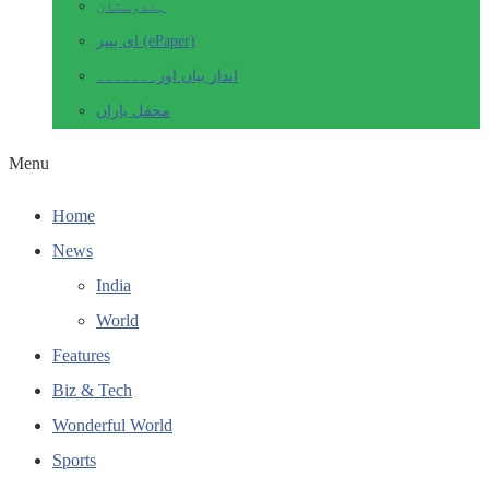
ہندوستان
ای پیپر (ePaper)
انداز بیاں اور۔۔۔۔۔۔۔
محفل یاراں
Menu
Home
News
India
World
Features
Biz & Tech
Wonderful World
Sports