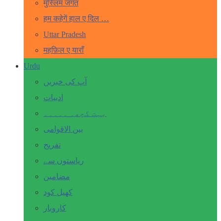
मुस्लिम जगत
हम कहेगें हाल ए दिल …
Uttar Pradesh
महफ़िल ए याराँ
Urdu
آپ کی خبریں
ادبیات
بہت کچھ۔ ۔۔۔۔۔
بین الاقوامی
تفریح
ریاستوں سے
مضامین
کھیل کود
کاروبار