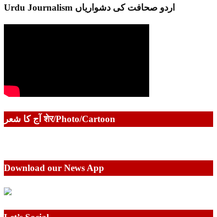
Urdu Journalism اردو صحافت کی دشواریاں
آج کا شعر शेर/Photo/Cartoon
Download our News App