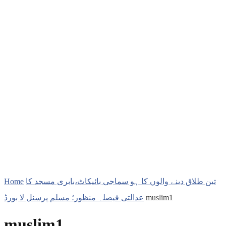
Home
تین طلاق دینے والوں کا ہو سماجی بائیکاٹ،بابری مسجد کا
عدالتی فیصلہ منظور؛ مسلم پرسنل لا بورڈ
muslim1
muslim1