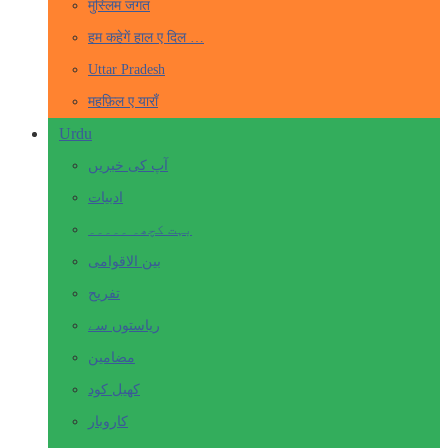
मुस्लिम जगत
हम कहेगें हाल ए दिल …
Uttar Pradesh
महफ़िल ए याराँ
Urdu
آپ کی خبریں
ادبیات
بہت کچھ۔ ۔۔۔۔۔
بین الاقوامی
تفریح
ریاستوں سے
مضامین
کھیل کود
کاروبار