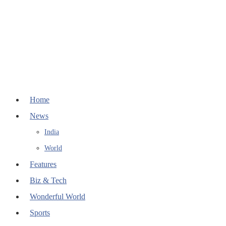
Home
News
India
World
Features
Biz & Tech
Wonderful World
Sports