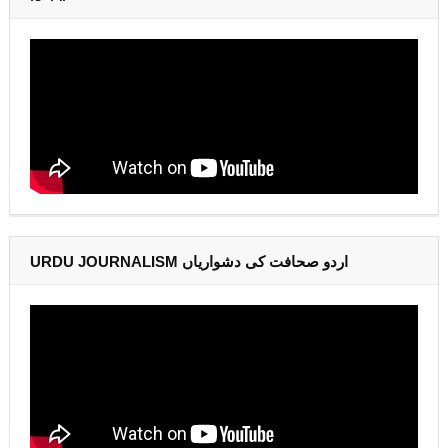
URDU JOURNALISM اردو صحافت کی دشواریاں