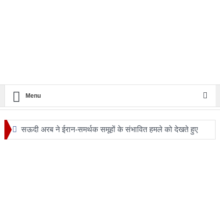
Menu
सऊदी अरब ने ईरान-समर्थक समूहों के संभावित हमले को देखते हुए
सुरक्षा एजेंसियों को हाई अलर्ट
24 घंटे का सफ़र: आखिर कब बदलेगी लखनऊ–मुंबई रेल यात्रा की
तस्वीर?
ट्रंप के हेलीकॉप्टर और यात्री विमान के बीच खतरनाक नज़दीकी की