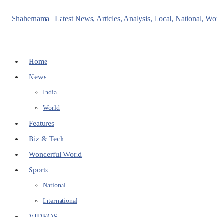
Home
News
India
World
Features
Biz & Tech
Wonderful World
Sports
National
International
VIDEOS