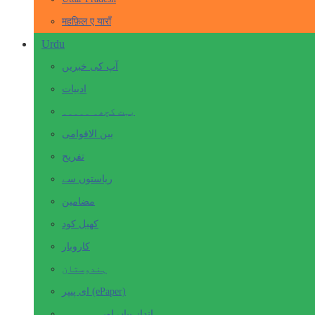
महफ़िल ए याराँ
Urdu
آپ کی خبریں
ادبیات
بہت کچھ۔ ۔۔۔۔۔
بین الاقوامی
تفریح
ریاستوں سے
مضامین
کھیل کود
کاروبار
ہندوستان
ای پیپر (ePaper)
انداز بیاں اور۔۔۔۔۔۔۔