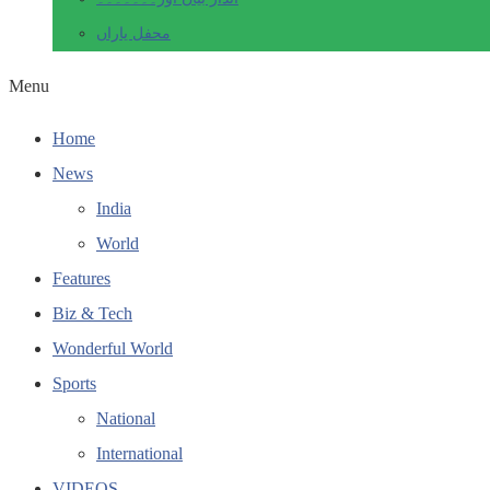
محفل یاراں
Menu
Home
News
India
World
Features
Biz & Tech
Wonderful World
Sports
National
International
VIDEOS