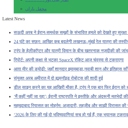
محفل یاراں
Latest News
सऊदी अरब ने ईरान-समर्थक समूहों के संभावित हमले को देखते हुए सुरक्षा 
24 घंटे का सफ़र: आखिर कब बदलेगी लखनऊ–मुंबई रेल यात्रा की तस्वी
ट्रंप के हेलीकॉप्टर और यात्री विमान के बीच खतरनाक नज़दीकी की जां
रिपोर्ट: अपनी कक्षा से भटका SpaceX रॉकेट आज चंद्रमा से टकराएगा
आग़ा मीर की ड्योढ़ी: जहाँ शानदार इमामबाड़ा,नवाबी शान और इतिहास सा
संयुक्त अरब अमीरात में दो ह्यूमनॉइड रोबोट्स की शादी हुई
डील साइन करने का यह आखिरी मौका है, ट्रंप ने एक बार फिर ईरान को 
‘मैं कहीं नहीं जा रहा’; ईरानी राष्ट्रपति ने इस्तीफ़े और अंदरूनी मतभेदों
महमूदाबाद रियासत का मोहर्रम: अज़ादारी, तहज़ीब और साझी विरासत की 
‘2026 के लिए की गई दो भविष्यवाणियां सच हो गई हैं, एक भयानक टकराव 