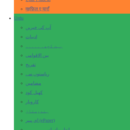
महफ़िल ए याराँ
Urdu
آپ کی خبریں
ادبیات
بہت کچھ۔ ۔۔۔۔۔
بین الاقوامی
تفریح
ریاستوں سے
مضامین
کھیل کود
کاروبار
ہندوستان
ای پیپر (ePaper)
انداز بیاں اور۔۔۔۔۔۔۔