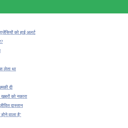
एजेंसियों को हाई अलर्ट
र?
च
ँस लेता था
धमकी दी
 की खबरों को नकारा
जीवित दास्तान
होने वाला है’