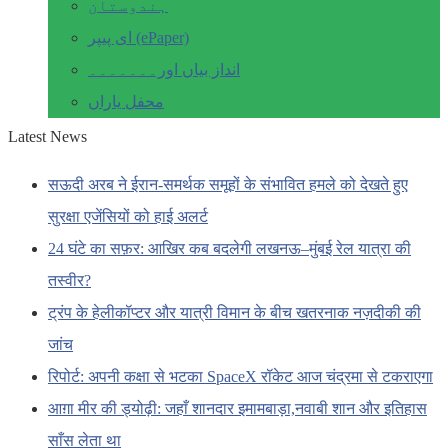
ہندوستان
ای پیپر (ePaper)
انداز بیاں اور۔۔۔۔۔۔۔
محفل یاراں
Latest News
सऊदी अरब ने ईरान-समर्थक समूहों के संभावित हमले को देखते हुए
सुरक्षा एजेंसियों को हाई अलर्ट
24 घंटे का सफ़र: आखिर कब बदलेगी लखनऊ–मुंबई रेल यात्रा की
तस्वीर?
ट्रंप के हेलीकॉप्टर और यात्री विमान के बीच खतरनाक नज़दीकी की
जांच
रिपोर्ट: अपनी कक्षा से भटका SpaceX रॉकेट आज चंद्रमा से टकराएगा
आग़ा मीर की ड्योढ़ी: जहाँ शानदार इमामबाड़ा,नवाबी शान और इतिहास
साँस लेता था