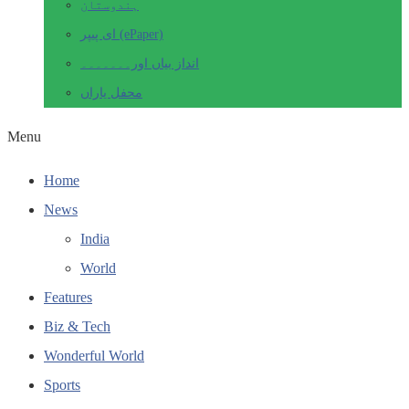
ہندوستان
ای پیپر (ePaper)
انداز بیاں اور۔۔۔۔۔۔۔
محفل یاراں
Menu
Home
News
India
World
Features
Biz & Tech
Wonderful World
Sports