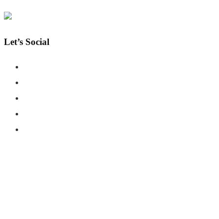
Let’s Social
COPYRIGHT © SHAHERNAMA - ALL RIGHTS RESERVED
ABOUT US
ADVERTISE WITH US
DISCLAIMER