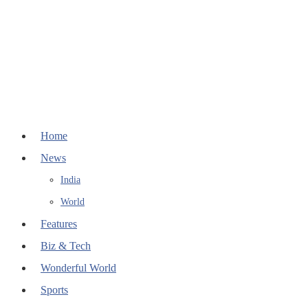
Home
News
India
World
Features
Biz & Tech
Wonderful World
Sports