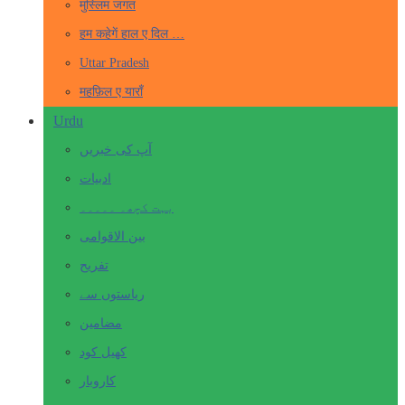
मुस्लिम जगत
हम कहेगें हाल ए दिल …
Uttar Pradesh
महफ़िल ए याराँ
Urdu
آپ کی خبریں
ادبیات
بہت کچھ۔ ۔۔۔۔۔
بین الاقوامی
تفریح
ریاستوں سے
مضامین
کھیل کود
کاروبار