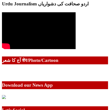
Urdu Journalism اردو صحافت کی دشواریاں
آج کا شعر शेर/Photo/Cartoon
Download our News App