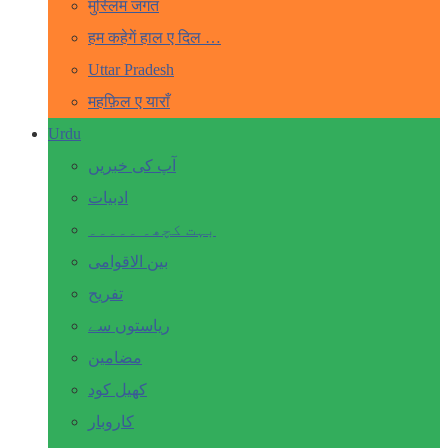
मुस्लिम जगत
हम कहेगें हाल ए दिल …
Uttar Pradesh
महफ़िल ए याराँ
Urdu
آپ کی خبریں
ادبیات
بہت کچھ۔ ۔۔۔۔۔
بین الاقوامی
تفریح
ریاستوں سے
مضامین
کھیل کود
کاروبار