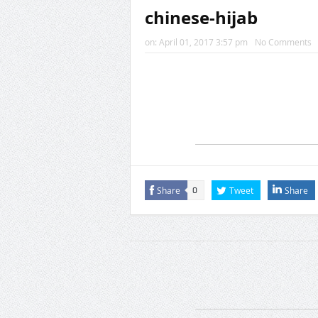
chinese-hijab
on:
April 01, 2017 3:57 pm
No Comments
Share
Tweet
Share
0