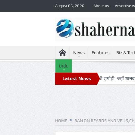
August 06, 2026
About us
Advertise w
News
Features
Biz & Tec
Urdu
ॉकेट आज चंद्रमा से टकराएगा
आग़ा मीर की ड्योढ़ी: जहाँ शानदार इमामबाड़ा
Latest News
HOME
BAN ON BEARDS AND VEILS,CH