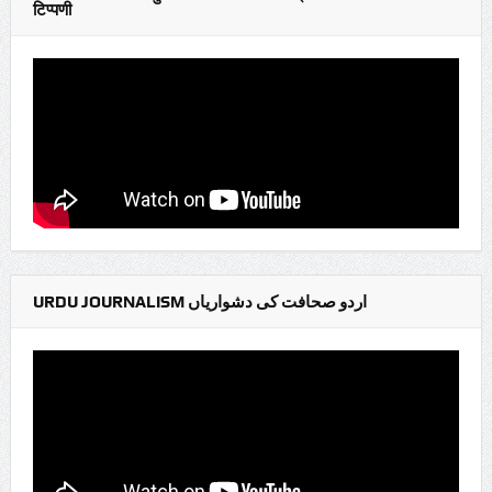
टिप्पणी
URDU JOURNALISM اردو صحافت کی دشواریاں