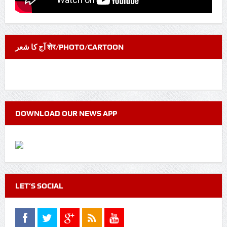
آج کا شعر शेर/PHOTO/CARTOON
DOWNLOAD OUR NEWS APP
LET’S SOCIAL