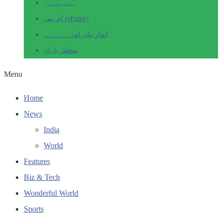
ہندوستان
ای پیپر (ePaper)
انداز بیاں اور۔۔۔۔۔۔۔
محفل یاراں
Menu
Home
News
India
World
Features
Biz & Tech
Wonderful World
Sports