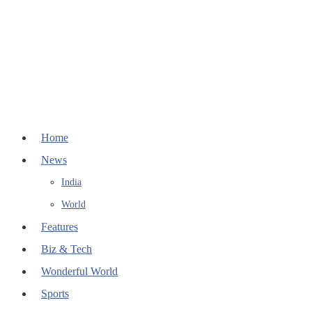
Home
News
India
World
Features
Biz & Tech
Wonderful World
Sports