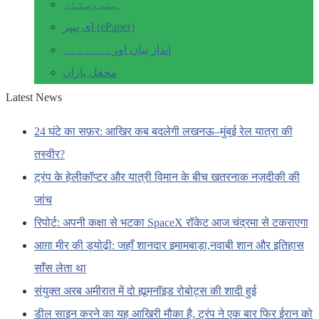
ہندوستان
ای پیپر (ePaper)
انداز بیاں اور۔۔۔۔۔۔۔
محفل یاراں
Latest News
24 घंटे का सफ़र: आखिर कब बदलेगी लखनऊ–मुंबई रेल यात्रा की
तस्वीर?
ट्रंप के हेलीकॉप्टर और यात्री विमान के बीच खतरनाक नज़दीकी की
जांच
रिपोर्ट: अपनी कक्षा से भटका SpaceX रॉकेट आज चंद्रमा से टकराएगा
आग़ा मीर की ड्योढ़ी: जहाँ शानदार इमामबाड़ा,नवाबी शान और इतिहास
साँस लेता था
संयुक्त अरब अमीरात में दो ह्यूमनॉइड रोबोट्स की शादी हुई
डील साइन करने का यह आखिरी मौका है, ट्रंप ने एक बार फिर ईरान को