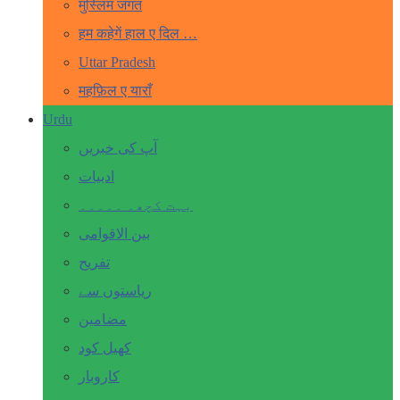
मुस्लिम जगत
हम कहेगें हाल ए दिल …
Uttar Pradesh
महफ़िल ए याराँ
Urdu
آپ کی خبریں
ادبیات
بہت کچھ۔ ۔۔۔۔۔
بین الاقوامی
تفریح
ریاستوں سے
مضامین
کھیل کود
کاروبار