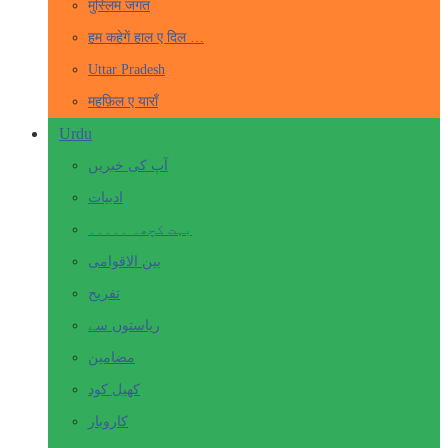
मुस्लिम जगत
हम कहेगें हाल ए दिल …
Uttar Pradesh
महफ़िल ए याराँ
Urdu
آپ کی خبریں
ادبیات
بہت کچھ۔ ۔۔۔۔۔
بین الاقوامی
تفریح
ریاستوں سے
مضامین
کھیل کود
کاروبار