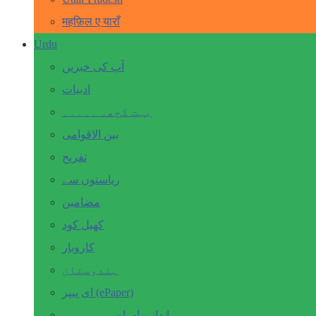
महफ़िल ए याराँ
Urdu
آپ کی خبریں
ادبیات
بہت کچھ۔ ۔۔۔۔۔
بین الاقوامی
تفریح
ریاستوں سے
مضامین
کھیل کود
کاروبار
ہندوستان
ای پیپر (ePaper)
انداز بیاں اور۔۔۔۔۔۔۔