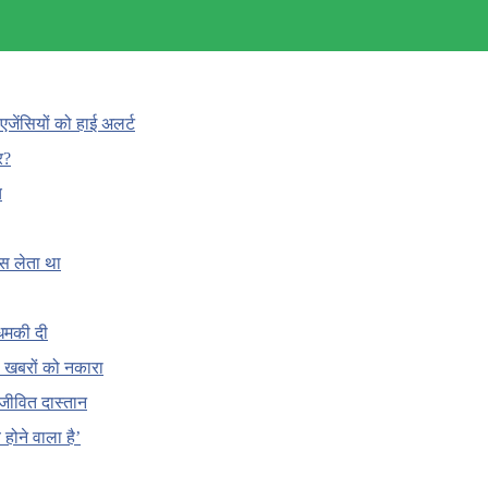
एजेंसियों को हाई अलर्ट
र?
च
ँस लेता था
धमकी दी
 की खबरों को नकारा
जीवित दास्तान
होने वाला है’