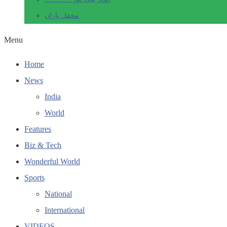
محفل یاراں
Menu
Home
News
India
World
Features
Biz & Tech
Wonderful World
Sports
National
International
VIDEOS