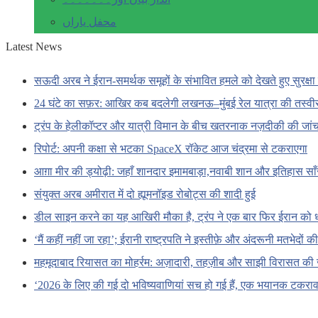
محفل یاراں
Latest News
सऊदी अरब ने ईरान-समर्थक समूहों के संभावित हमले को देखते हुए सुरक्षा 
24 घंटे का सफ़र: आखिर कब बदलेगी लखनऊ–मुंबई रेल यात्रा की तस्वी
ट्रंप के हेलीकॉप्टर और यात्री विमान के बीच खतरनाक नज़दीकी की जां
रिपोर्ट: अपनी कक्षा से भटका SpaceX रॉकेट आज चंद्रमा से टकराएगा
आग़ा मीर की ड्योढ़ी: जहाँ शानदार इमामबाड़ा,नवाबी शान और इतिहास सा
संयुक्त अरब अमीरात में दो ह्यूमनॉइड रोबोट्स की शादी हुई
डील साइन करने का यह आखिरी मौका है, ट्रंप ने एक बार फिर ईरान को 
‘मैं कहीं नहीं जा रहा’; ईरानी राष्ट्रपति ने इस्तीफ़े और अंदरूनी मतभेदों
महमूदाबाद रियासत का मोहर्रम: अज़ादारी, तहज़ीब और साझी विरासत की 
‘2026 के लिए की गई दो भविष्यवाणियां सच हो गई हैं, एक भयानक टकराव 