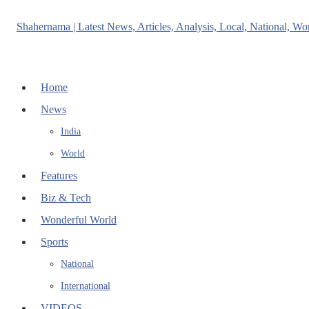
Home
News
India
World
Features
Biz & Tech
Wonderful World
Sports
National
International
VIDEOS