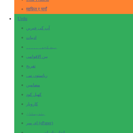
महफ़िल ए याराँ
Urdu
آپ کی خبریں
ادبیات
بہت کچھ۔ ۔۔۔۔۔
بین الاقوامی
تفریح
ریاستوں سے
مضامین
کھیل کود
کاروبار
ہندوستان
ای پیپر (ePaper)
انداز بیاں اور۔۔۔۔۔۔۔