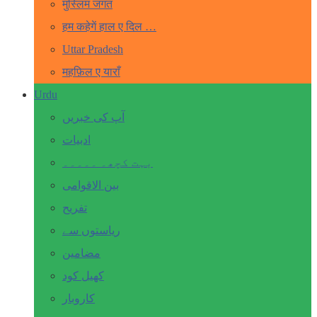
मुस्लिम जगत
हम कहेगें हाल ए दिल …
Uttar Pradesh
महफ़िल ए याराँ
Urdu
آپ کی خبریں
ادبیات
بہت کچھ۔ ۔۔۔۔۔
بین الاقوامی
تفریح
ریاستوں سے
مضامین
کھیل کود
کاروبار