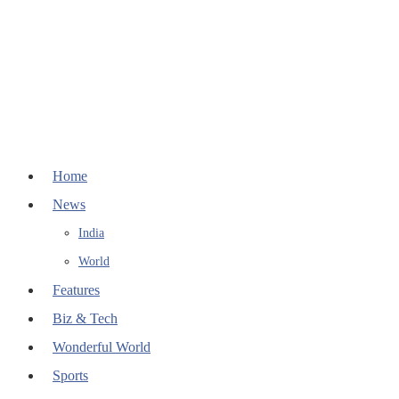
Home
News
India
World
Features
Biz & Tech
Wonderful World
Sports