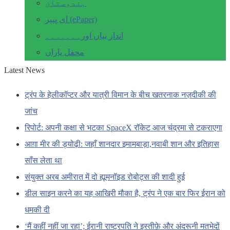
ہندوستان
ای پیپر (ePaper)
انداز بیاں اور۔۔۔۔۔۔۔
محفل یاراں
Latest News
ट्रंप के हेलीकॉप्टर और यात्री विमान के बीच खतरनाक नज़दीकी की
जांच
रिपोर्ट: अपनी कक्षा से भटका SpaceX रॉकेट आज चंद्रमा से टकराएगा
आग़ा मीर की ड्योढ़ी: जहाँ शानदार इमामबाड़ा,नवाबी शान और इतिहास
साँस लेता था
संयुक्त अरब अमीरात में दो ह्यूमनॉइड रोबोट्स की शादी हुई
डील साइन करने का यह आखिरी मौका है, ट्रंप ने एक बार फिर ईरान को
धमकी दी
‘मैं कहीं नहीं जा रहा’; ईरानी राष्ट्रपति ने इस्तीफ़े और अंदरूनी मतभेदों