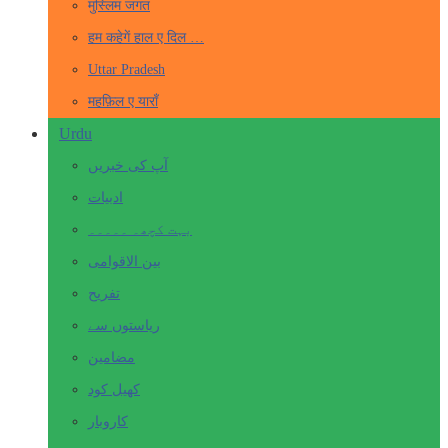
मुस्लिम जगत
हम कहेगें हाल ए दिल …
Uttar Pradesh
महफ़िल ए याराँ
Urdu
آپ کی خبریں
ادبیات
بہت کچھ۔ ۔۔۔۔۔
بین الاقوامی
تفریح
ریاستوں سے
مضامین
کھیل کود
کاروبار