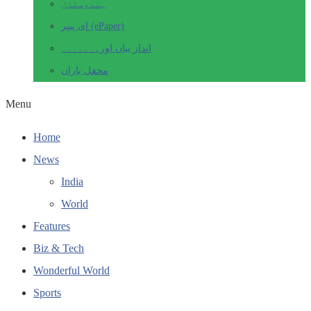
ہندوستان
ای پیپر (ePaper)
انداز بیاں اور۔۔۔۔۔۔۔
محفل یاراں
Menu
Home
News
India
World
Features
Biz & Tech
Wonderful World
Sports