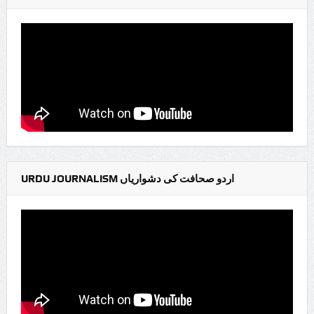
URDU JOURNALISM اردو صحافت کی دشواریاں