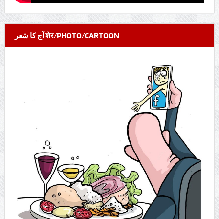
آج کا شعر शेर/PHOTO/CARTOON