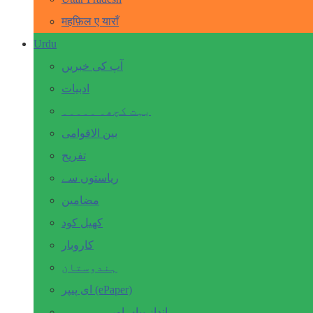
महफ़िल ए याराँ
Urdu
آپ کی خبریں
ادبیات
بہت کچھ۔ ۔۔۔۔۔
بین الاقوامی
تفریح
ریاستوں سے
مضامین
کھیل کود
کاروبار
ہندوستان
ای پیپر (ePaper)
انداز بیاں اور۔۔۔۔۔۔۔