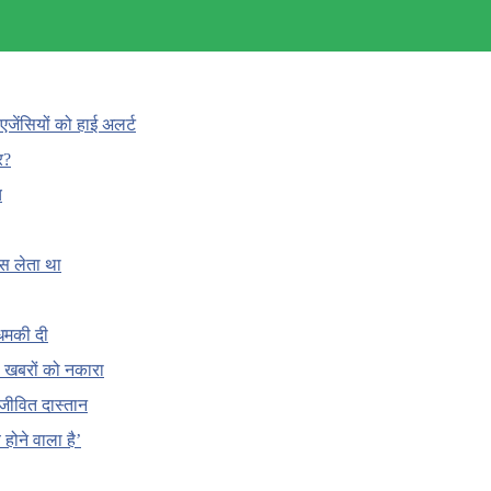
एजेंसियों को हाई अलर्ट
र?
च
ँस लेता था
धमकी दी
 की खबरों को नकारा
जीवित दास्तान
होने वाला है’