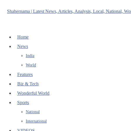
Home
News
India
World
Features
Biz & Tech
Wonderful World
Sports
National
International
VIDEOS