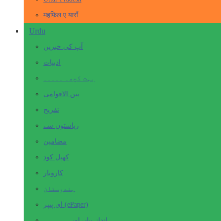
महफ़िल ए याराँ
Urdu
آپ کی خبریں
ادبیات
بہت کچھ۔ ۔۔۔۔۔
بین الاقوامی
تفریح
ریاستوں سے
مضامین
کھیل کود
کاروبار
ہندوستان
ای پیپر (ePaper)
انداز بیاں اور۔۔۔۔۔۔۔