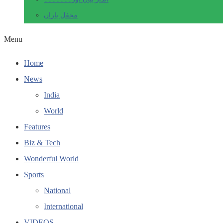
محفل یاراں
Menu
Home
News
India
World
Features
Biz & Tech
Wonderful World
Sports
National
International
VIDEOS