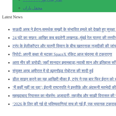
محفل یاراں
Latest News
सऊदी अरब ने ईरान-समर्थक समूहों के संभावित हमले को देखते हुए सुरक्षा 
24 घंटे का सफ़र: आखिर कब बदलेगी लखनऊ–मुंबई रेल यात्रा की तस्वी
ट्रंप के हेलीकॉप्टर और यात्री विमान के बीच खतरनाक नज़दीकी की जां
रिपोर्ट: अपनी कक्षा से भटका SpaceX रॉकेट आज चंद्रमा से टकराएगा
आग़ा मीर की ड्योढ़ी: जहाँ शानदार इमामबाड़ा,नवाबी शान और इतिहास सा
संयुक्त अरब अमीरात में दो ह्यूमनॉइड रोबोट्स की शादी हुई
डील साइन करने का यह आखिरी मौका है, ट्रंप ने एक बार फिर ईरान को 
‘मैं कहीं नहीं जा रहा’; ईरानी राष्ट्रपति ने इस्तीफ़े और अंदरूनी मतभेदों
महमूदाबाद रियासत का मोहर्रम: अज़ादारी, तहज़ीब और साझी विरासत की 
‘2026 के लिए की गई दो भविष्यवाणियां सच हो गई हैं, एक भयानक टकराव 