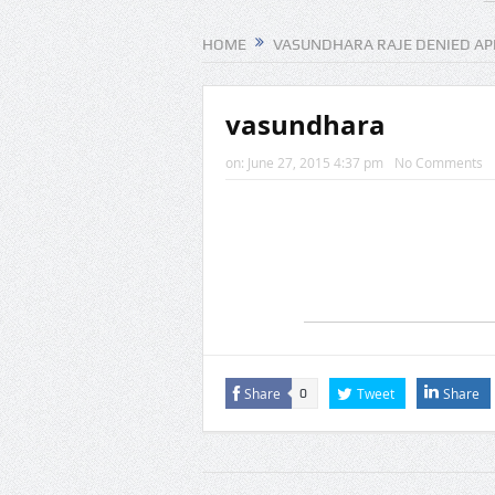
HOME
VASUNDHARA RAJE DENIED AP
vasundhara
on:
June 27, 2015 4:37 pm
No Comments
Share
Tweet
Share
0